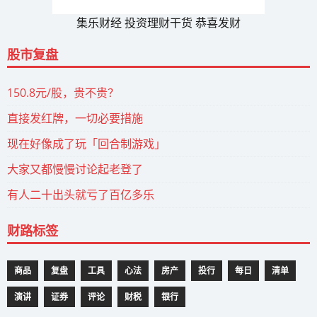
集乐财经 投资理财干货 恭喜发财
股市复盘
150.8元/股，贵不贵？
直接发红牌，一切必要措施
现在好像成了玩「回合制游戏」
大家又都慢慢讨论起老登了
有人二十出头就亏了百亿多乐
财路标签
商品
复盘
工具
心法
房产
投行
每日
清单
演讲
证券
评论
财税
银行