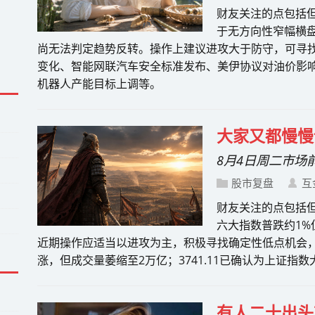
财友关注的点包括
于无方向性窄幅横盘
尚无法判定趋势反转。操作上建议进攻大于防守，可寻
变化、智能网联汽车安全标准发布、美伊协议对油价影
机器人产能目标上调等。
大家又都慢慢
8月4日周二市场
股市复盘
互
财友关注的点包括
六大指数普跌约1%但
近期操作应适当以进攻为主，积极寻找确定性低点机会，
涨，但成交量萎缩至2万亿；3741.11已确认为上证指
有人二十出头