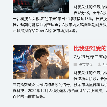
财友关注的点包括但
表现分化，全部A股
一；科技龙头板块“易中天”单日平均跌幅超15%，长鑫换
低，短期可能接近调整尾声；A股市场大幅调整期间多只宽
元融资担保给OpenAI引发市场担忧等。
比我更难受的
7月28日周二市
股市复盘
互
财友关注的点包括
低位横盘阶段，长鑫
当前指数缺乏底部结构与序列信号，预示市场底部确认仍需
鑫科技，2024年12月因债务危机原价转让给合肥国资
百亿的当前市值等。