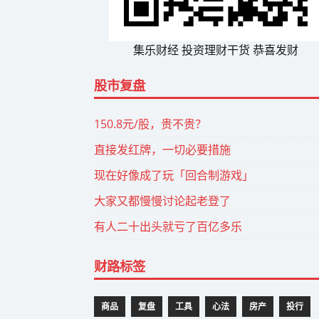
集乐财经 投资理财干货 恭喜发财
股市复盘
150.8元/股，贵不贵？
直接发红牌，一切必要措施
现在好像成了玩「回合制游戏」
大家又都慢慢讨论起老登了
有人二十出头就亏了百亿多乐
财路标签
商品
复盘
工具
心法
房产
投行