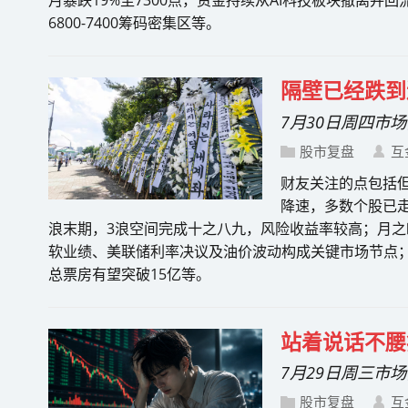
月暴跌19%至7300点，资金持续从AI科技板块撤离
6800-7400筹码密集区等。
隔壁已经跌到
7月30日周四市
股市复盘
互
财友关注的点包括
降速，多数个股已走
浪末期，3浪空间完成十之八九，风险收益率较高；月之暗面K
软业绩、美联储利率决议及油价波动构成关键市场节点；
总票房有望突破15亿等。
站着说话不腰
7月29日周三市
股市复盘
互