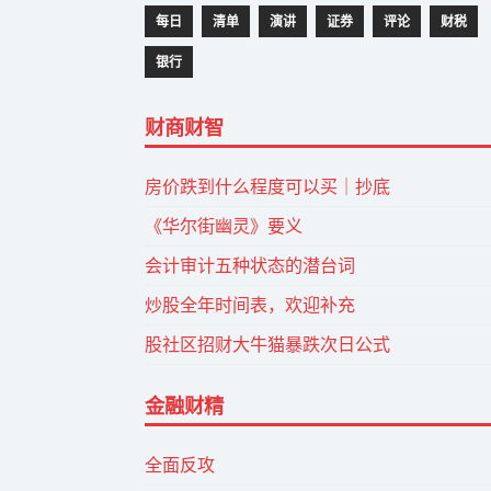
每日
清单
演讲
证券
评论
财税
银行
财商财智
房价跌到什么程度可以买｜抄底
《华尔街幽灵》要义
会计审计五种状态的潜台词
炒股全年时间表，欢迎补充
股社区招财大牛猫暴跌次日公式
金融财精
全面反攻