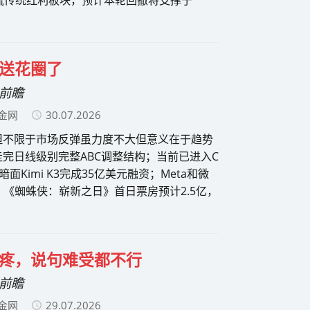
并回流传统红利板块，预计本轮回撤将支撑于
送花圈了
场前瞻
金网
30.07.2026
但不限于市场反弹虽力度不大但意义在于趋势
完日线级别完整ABC调整结构；当前已进入C
imi K3完成35亿美元融资；Meta和微
《蜘蛛侠：崭新之日》首日票房预计2.5亿，
疼，说句难受都不行
场前瞻
金网
29.07.2026