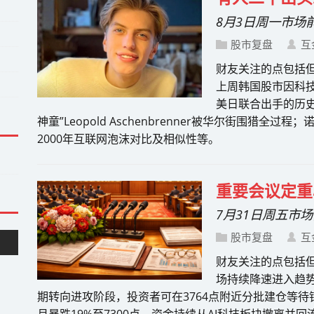
8月3日周一市场
股市复盘
互
财友关注的点包括
上周韩国股市因科
美日联合出手的历史
神童”Leopold Aschenbrenner被华尔街围猎全
2000年互联网泡沫对比及相似性等。
重要会议定重
7月31日周五市
股市复盘
互
财友关注的点包括但
场持续降速进入趋
期转向进攻阶段，投资者可在3764点附近分批建仓等待