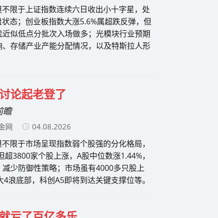
但不限于上证指数连续六日收出小十字星，处
状态；创业板指数大涨5.6%属超跌反弹，但
找近似低点分批次入场做多；光模块行业预期
响、存储产业产能分配情况，以及特斯拉人形
讨论起老登了
前瞻
金网
04.08.2026
但不限于市场呈现指数弱个股强的分化格局，
超3800家个股上涨，A股中位数涨1.44%，
减少防御性策略；市场虽有4000多只股上
数大4浪底部，科创A5即将到达关键支撑位等。
就亏了百亿多乐