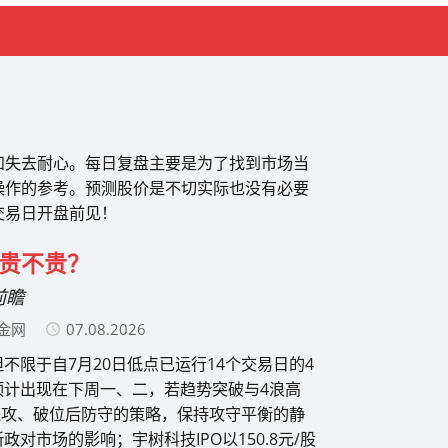
和失去耐心。每日复盘主要是为了找到市场当
操作的参考。预测股价是不切实际也没有必要
交易日开盘前见！
股，贵不贵？
前瞻
金网
07.08.2026
不限于自7月20日低点已运行14个交易日的4
预计出现在下周一、二，若趋势突破与4浪高
进攻、破位后防守的策略，保持攻守平衡的静
对市场的影响；宇树科技IPO以150.8元/股