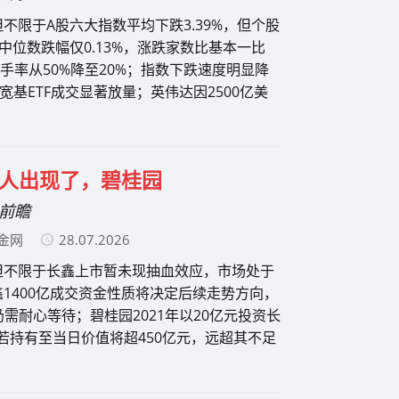
不限于A股六大指数平均下跌3.39%，但个股
中位数跌幅仅0.13%，涨跌家数比基本一比
手率从50%降至20%；指数下跌速度明显降
基ETF成交显著放量；英伟达因2500亿美
人出现了，碧桂园
场前瞻
金网
28.07.2026
但不限于长鑫上市暂未现抽血效应，市场处于
1400亿成交资金性质将决定后续走势方向，
耐心等待；碧桂园2021年以20亿元投资长
，若持有至当日价值将超450亿元，远超其不足