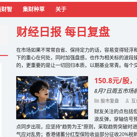
商财智
集财种草
关于
财经日报 每日复盘
在市场如果不常常自省、保持定力的话，容易变得轻浮
下的重心在何处，同时加强盘感，也作为相关标的波段
的，更重要的是让一切回归本质，以期基业常青。每个
150.8元/
8月7日周五市场
股市复盘
互
财友关注的点包括但
浪反弹，穿轴信号
点同步出现，应坚持“趋势为王”原则，采取趋势突破时
气应对乱势；香港储蓄分红型保险收益部分征收20%税新政