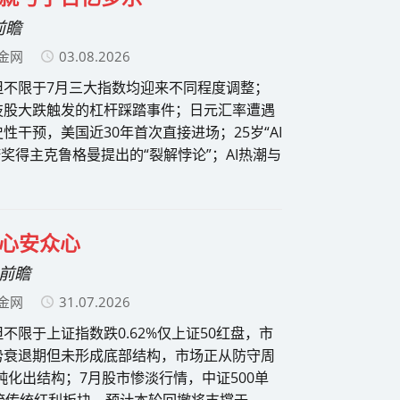
前瞻
金网
03.08.2026
但不限于7月三大指数均迎来不同程度调整；
技股大跌触发的杠杆踩踏事件；日元汇率遭遇
性干预，美国近30年首次直接进场；25岁“AI
过程；诺奖得主克鲁格曼提出的“裂解悖论”；AI热潮与
心安众心
场前瞻
金网
31.07.2026
不限于上证指数跌0.62%仅上证50红盘，市
势衰退期但未形成底部结构，市场正从防守周
钝化出结构；7月股市惨淡行情，中证500单