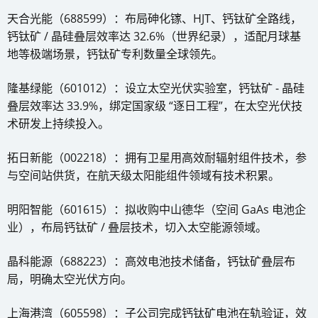
天合光能（688599）：布局砷化镓、HJT、钙钛矿全路线，
钙钛矿 / 晶硅叠层效率达 32.6%（世界纪录），适配月球基
地等极端场景，钙钛矿专利数量全球领先。
隆基绿能（601012）：设立太空光伏实验室，钙钛矿 - 晶硅
叠层效率达 33.9%，绑定国家级 “逐日工程”，在太空光伏技
术研发上持续投入。
拓日新能（002218）：拥有卫星用高效耐辐射组件技术，参
与空间站供货，在航天级太阳能组件领域有技术积累。
明阳智能（601615）：拟收购中山德华（空间 GaAs 电池企
业），布局钙钛矿 / 叠层技术，切入太空能源领域。
晶科能源（688223）：高效电池技术储备，钙钛矿叠层布
局，明确太空光伏方向。
上海港湾（605598）：子公司完成钙钛矿电池在轨验证，效