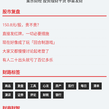
集乐财经 投资理财干货 恭喜发财
股市复盘
150.8元/股，贵不贵？
直接发红牌，一切必要措施
现在好像成了玩「回合制游戏」
大家又都慢慢讨论起老登了
有人二十出头就亏了百亿多乐
财路标签
商品
复盘
工具
心法
房产
投行
每日
清单
演讲
证券
评论
财税
银行
财商财智