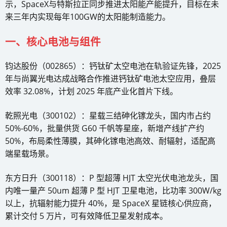
示，SpaceX与特斯拉正同步推进太阳能产能提升，目标在未
来三年内实现每年100GW的太阳能制造能力。
一、核心电池与组件
钧达股份（002865）：钙钛矿太空电池在轨验证先锋，2025
年与尚翼光电达成战略合作推进钙钛矿电池太空应用，叠层
效率 32.08%，计划 2025 年底产业化首片下线。
乾照光电（300102）：星载三结砷化镓龙头，国内市占约
50%-60%，批量供货 G60 千帆等星座，新增产线扩产约
50%，布局柔性薄膜，其砷化镓电池高效、耐辐射，适配高
端星载场景。
东方日升（300118）：P 型超薄 HJT 太空光伏电池龙头，国
内唯一量产 50um 超薄 P 型 HJT 卫星电池，比功率 300W/kg
以上，抗辐射能力提升 40%，是 SpaceX 星链核心供应商，
累计交付 5 万片，可有效降低卫星发射成本。