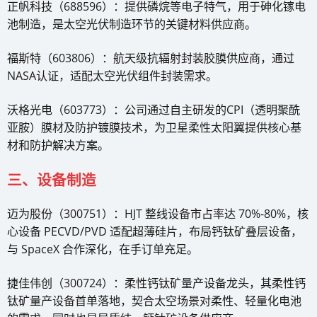
正帆科技（688596）：提供磷烷等电子特气，用于砷化镓电
池制造，是太空光伏制造环节的关键材料供应商。
福斯特（603806）：航天级抗辐射封装胶膜供应商，通过
NASA认证，适配太空光伏组件封装需求。
沃格光电（603773）：公司通过自主研发的CPI（透明聚酰
亚胺）膜材及防护镀膜技术，为卫星柔性太阳翼提供核心基
材和防护解决方案。
三、设备制造
迈为股份（300751）：HJT 整线设备市占率达 70%-80%，核
心设备 PECVD/PVD 适配超薄硅片，布局钙钛矿叠层设备，
与 SpaceX 合作深化，在手订单充足。
捷佳伟创（300724）：柔性钙钛矿量产设备龙头，其柔性钙
钛矿量产设备首单落地，契合太空场景对柔性、轻量化电池