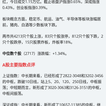
红，今日成交1.15万亿。截止收盘沪指涨0.65%，深成指涨
0.43%，创业板指涨0.39%。
板块概念方面，稳定币、航运、油气、半导体等板块涨幅居
前，猪肉、白酒等少数板块下跌。
两市共4213只个股上涨，83只个股涨停，812只个股下跌，2
只个股跌停，15只股票炸板，炸板率18%。
中位数个股
（2717）涨跌幅：+1.34%。
A股主要指数点评
上证指数：中长期来看，已经形成了2822-3048和3202-3456
的中枢，跌破10日线，站上5、20、120、250日线，中枢振
荡；中短期而言，新形成了3020-3063和3126-3151的中枢，
中枢间振荡。
深证成指：中长期来看，新形成了10657-11385的中枢，继