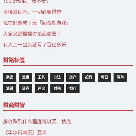
150.8元/股，贵不贵？
直接发红牌，一切必要措施
现在好像成了玩「回合制游戏」
大家又都慢慢讨论起老登了
有人二十出头就亏了百亿多乐
财路标签
商品
复盘
工具
心法
房产
投行
每日
清单
演讲
证券
评论
财税
银行
财商财智
房价跌到什么程度可以买｜抄底
《华尔街幽灵》要义