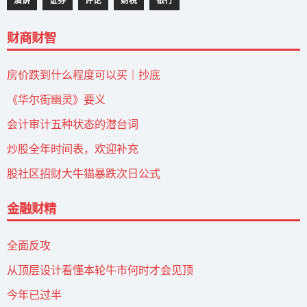
演讲
证券
评论
财税
银行
财商财智
房价跌到什么程度可以买｜抄底
《华尔街幽灵》要义
会计审计五种状态的潜台词
炒股全年时间表，欢迎补充
股社区招财大牛猫暴跌次日公式
金融财精
全面反攻
从顶层设计看懂本轮牛市何时才会见顶
今年已过半