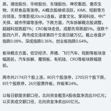
高，湘佳股份、华统股份、东瑞股份、神农集团、傲农生
物、天邦食品等涨停。AI概念股继续活跃，KIMI、短剧等方
向领涨，华策影视20cm2连板，读客文化、掌阅科技、中广
天择、城市传媒等涨停。下跌方面，汽车拆解概念股调整，
超越科技跌超7%；CRO板块走低，成都先导跌超5%。涨跌个
股四六开，两市成交连续第四个交易日破万亿。截止收盘沪
指跌0.08%，深成指跌0.36%，创业板指跌0.64%。
板块概念方面，低空经济、养猪、飞行汽车、短剧等板块涨
幅居前，汽车拆解、覆铜板、有机硅、CRO等板块跌幅居
前。
两市共2174只个股上涨，80只个股涨停，2705只个股下跌，
8只个股跌停，26只股票炸板，炸板率24%。
以每日额度余额口径，北向资金截至A股收盘净流出39亿元；
以买卖成交额口径，北向资金净卖出60亿元。