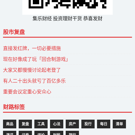
集乐财经 投资理财干货 恭喜发财
股市复盘
直接发红牌，一切必要措施
现在好像成了玩「回合制游戏」
大家又都慢慢讨论起老登了
有人二十出头就亏了百亿多乐
重要会议定重心安众心
财路标签
商品
复盘
工具
心法
房产
投行
每日
清单