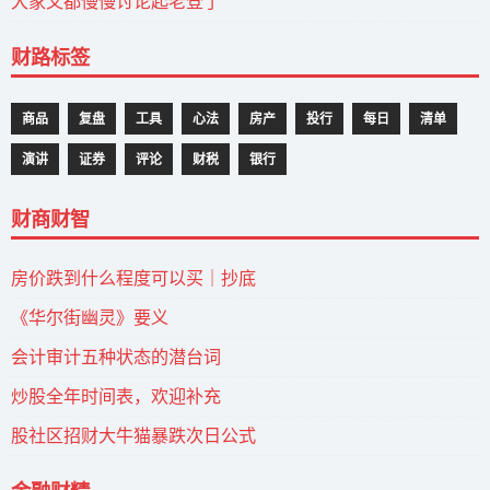
大家又都慢慢讨论起老登了
财路标签
商品
复盘
工具
心法
房产
投行
每日
清单
演讲
证券
评论
财税
银行
财商财智
房价跌到什么程度可以买｜抄底
《华尔街幽灵》要义
会计审计五种状态的潜台词
炒股全年时间表，欢迎补充
股社区招财大牛猫暴跌次日公式