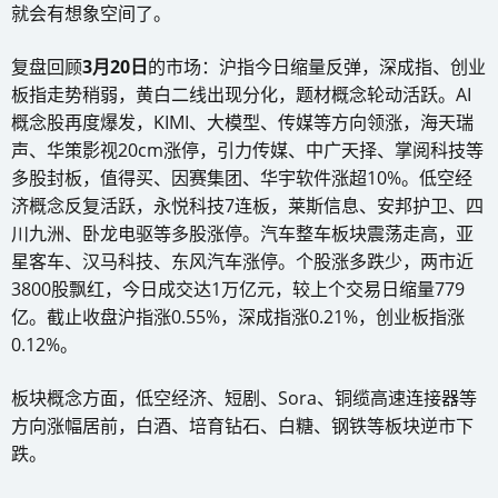
就会有想象空间了。
复盘回顾
3月20日
的市场：沪指今日缩量反弹，深成指、创业
板指走势稍弱，黄白二线出现分化，题材概念轮动活跃。AI
概念股再度爆发，KIMI、大模型、传媒等方向领涨，海天瑞
声、华策影视20cm涨停，引力传媒、中广天择、掌阅科技等
多股封板，值得买、因赛集团、华宇软件涨超10%。低空经
济概念反复活跃，永悦科技7连板，莱斯信息、安邦护卫、四
川九洲、卧龙电驱等多股涨停。汽车整车板块震荡走高，亚
星客车、汉马科技、东风汽车涨停。个股涨多跌少，两市近
3800股飘红，今日成交达1万亿元，较上个交易日缩量779
亿。截止收盘沪指涨0.55%，深成指涨0.21%，创业板指涨
0.12%。
板块概念方面，低空经济、短剧、Sora、铜缆高速连接器等
方向涨幅居前，白酒、培育钻石、白糖、钢铁等板块逆市下
跌。