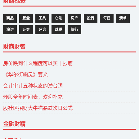
财路标签
商品
复盘
工具
心法
房产
投行
每日
清单
演讲
证券
评论
财税
银行
财商财智
房价跌到什么程度可以买｜抄底
《华尔街幽灵》要义
会计审计五种状态的潜台词
炒股全年时间表，欢迎补充
股社区招财大牛猫暴跌次日公式
金融财精