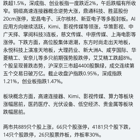
跌超1.5%，深成指、创业板指一度跌近2%，午后跌幅有所收
窄。铜缆高速连接器概念逆势大涨，鼎通科技、胜蓝股份
20cm涨停，宏昌电子、沃尔核材、新亚电子等多股封板。AI
应用方向继续活跃，Kimi、影视传媒等领涨，华策影视、中
广天择、掌阅科技3连板，慈文传媒、中原传媒、上海电影等
涨停。下跌方面，高位股集体退潮，东方时尚走出天地板，
永悦科技上演准天地板，大理药业、新大洲A、咸亨国际、华
菱精工、安奈儿等多只前期强势股跌停，艾艾精工跌超8%。
个股呈现普跌态势，沪深京三市超4400股飘绿，成交连续第
五个交易日破万亿。截止收盘沪指跌0.95%，深成指跌
1.21%，创业板指跌1.47%。
板块概念方面，高速连接器、Kimi、影视传媒、算力等板块
涨幅居前，医药医疗、光伏设备、低空经济、贵金属等板块
跌幅居前。
两市共889只个股上涨，66只个股涨停，4181只个股下跌，
14只个股跌停，26只股票炸板，炸板率30%。