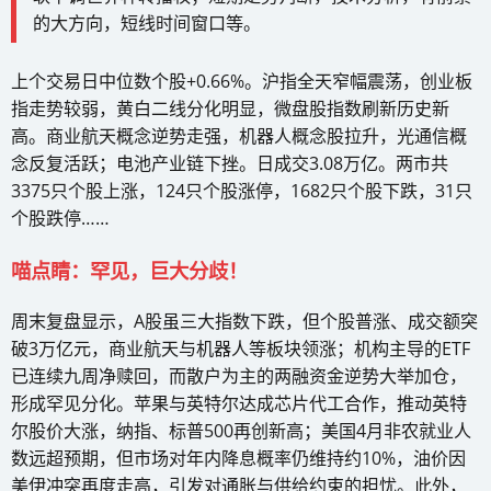
的大方向，短线时间窗口等。
上个交易日中位数个股+0.66%。沪指全天窄幅震荡，创业板
指走势较弱，黄白二线分化明显，微盘股指数刷新历史新
高。商业航天概念逆势走强，机器人概念股拉升，光通信概
念反复活跃；电池产业链下挫。日成交3.08万亿。两市共
3375只个股上涨，124只个股涨停，1682只个股下跌，31只
个股跌停……
喵点睛：罕见，巨大分歧！
周末复盘显示，A股虽三大指数下跌，但个股普涨、成交额突
破3万亿元，商业航天与机器人等板块领涨；机构主导的ETF
已连续九周净赎回，而散户为主的两融资金逆势大举加仓，
形成罕见分化。苹果与英特尔达成芯片代工合作，推动英特
尔股价大涨，纳指、标普500再创新高；美国4月非农就业人
数远超预期，但市场对年内降息概率仍维持约10%，油价因
美伊冲突再度走高，引发对通胀与供给约束的担忧。此外，