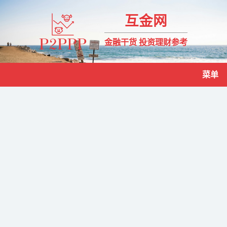
互金网
金融干货 投资理财参考
菜单