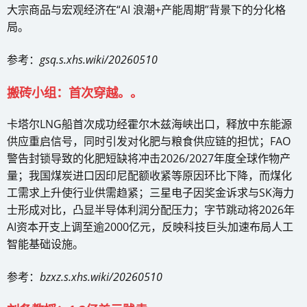
大宗商品与宏观经济在“AI 浪潮+产能周期”背景下的分化格
局。
参考：
gsq.s.xhs.wiki/20260510
搬砖小组：首次穿越。。
卡塔尔LNG船首次成功经霍尔木兹海峡出口，释放中东能源
供应重启信号，同时引发对化肥与粮食供应链的担忧；FAO
警告封锁导致的化肥短缺将冲击2026/2027年度全球作物产
量；我国煤炭进口因印尼配额收紧等原因环比下降，而煤化
工需求上升使行业供需趋紧；三星电子因奖金诉求与SK海力
士形成对比，凸显半导体利润分配压力；字节跳动将2026年
AI资本开支上调至逾2000亿元，反映科技巨头加速布局人工
智能基础设施。
参考：
bzxz.s.xhs.wiki/20260510