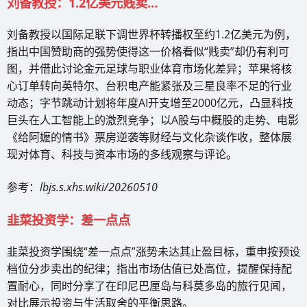
刘备教授：1.2亿美元贱卖…
刘备教授以国际足联下调世界杯转播权至约1.2亿美元为例，
指出中国赞助商的强势使得这一价格看似“贱卖”却仍有利可
图，并借此讨论金元足球与职业体育市场化差异；苹果将核
心订单转向英特尔、台积电产能紧张及三星良率不足的行业
动态；字节跳动计划将年度AI开支增至2000亿元，凸显科技
巨头在人工智能上的激烈竞争；以A股与中概股的走势、电影
《给阿嬷的情书》票房逆袭等财经与文化杂谈作收，整体展
现对体育、科技与资本市场的多线观察与评论。
参考：
lbjs.s.xhs.wiki/20260510
韭菜投资学：差一点点
韭菜投资学围绕“差一点点”涨势未达其止盈目标，重申按预设
档位分步卖出的纪律；指出市场估值已处高位，提醒保持配
置耐心，同时分享了在印尼巴厘岛与科莫多岛的旅行见闻，
对比展示投资与生活取舍的平衡思路。