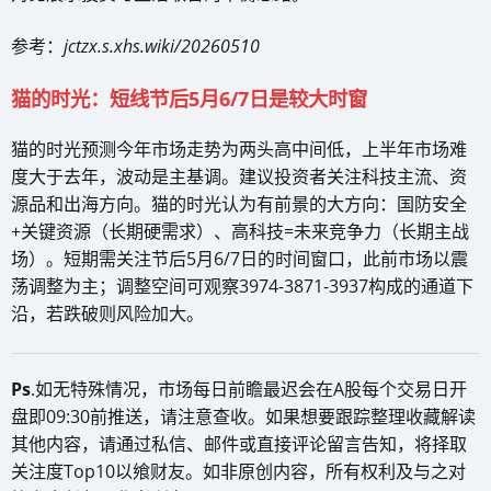
参考：
jctzx.s.xhs.wiki/20260510
猫的时光：短线节后5月6/7日是较大时窗
猫的时光预测今年市场走势为两头高中间低，上半年市场难
度大于去年，波动是主基调。建议投资者关注科技主流、资
源品和出海方向。猫的时光认为有前景的大方向：国防安全
+关键资源（长期硬需求）、高科技=未来竞争力（长期主战
场）。短期需关注节后5月6/7日的时间窗口，此前市场以震
荡调整为主；调整空间可观察3974-3871-3937构成的通道下
沿，若跌破则风险加大。
Ps
.如无特殊情况，市场每日前瞻最迟会在A股每个交易日开
盘即09:30前推送，请注意查收。如果想要跟踪整理收藏解读
其他内容，请通过私信、邮件或直接评论留言告知，将择取
关注度Top10以飨财友。如非原创内容，所有权利及与之对