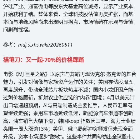
沪硅产业、通富微电等股东大基金高位减持，显示产业资本
开始获利了结。整体来看，全球科技股估值再度扩张，而基
本面与地缘风险尚未出现明显拐点，市场情绪在乐观与谨慎
间剧烈摇摆。
参考：
mdj.s.xhs.wiki/20260511
猫笔刀：又一起-70%的价格踩踏
电影《MJ 巨星之路》以原声与舞蹈再现迈克尔·杰克逊的舞台
魅力，引发对偶像与家族资产运作的关注；美国存储股周五
再度飙升，带动全球芯片板块热度不减；国内小龙虾因产能
过剩价格腰斩，折射农业供应链的“内卷”困境；4月以美元计
出口增速超预期，AI与高端制造成主要推手，人民币汇率有
望继续走强；乘用车市场延续低迷，新能源汽车渗透率创新
高，油车销售大幅下滑；韩国kospi指数因三星、海力士业绩
亮眼一周大涨逾13%；美伊、俄乌局部冲突频发但未现全面
升级，资本市场逐步“脱敏”。这些事件共同勾勒出全球股市、