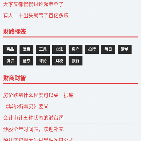
大家又都慢慢讨论起老登了
有人二十出头就亏了百亿多乐
财路标签
商品
复盘
工具
心法
房产
投行
每日
清单
演讲
证券
评论
财税
银行
财商财智
房价跌到什么程度可以买｜抄底
《华尔街幽灵》要义
会计审计五种状态的潜台词
炒股全年时间表，欢迎补充
股社区招财大牛猫暴跌次日公式