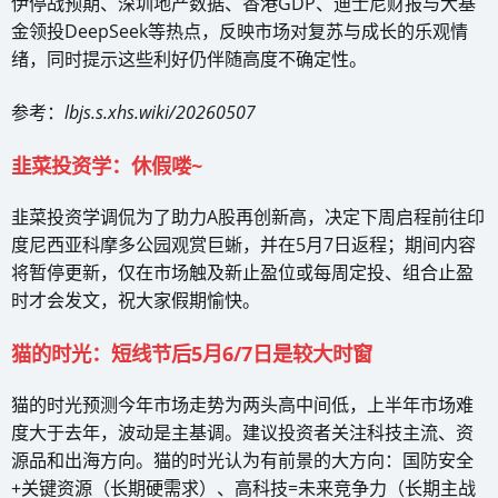
伊停战预期、深圳地产数据、香港GDP、迪士尼财报与大基
金领投DeepSeek等热点，反映市场对复苏与成长的乐观情
绪，同时提示这些利好仍伴随高度不确定性。
参考：
lbjs.s.xhs.wiki/20260507
韭菜投资学：休假喽~
韭菜投资学调侃为了助力A股再创新高，决定下周启程前往印
度尼西亚科摩多公园观赏巨蜥，并在5月7日返程；期间内容
将暂停更新，仅在市场触及新止盈位或每周定投、组合止盈
时才会发文，祝大家假期愉快。
猫的时光：短线节后5月6/7日是较大时窗
猫的时光预测今年市场走势为两头高中间低，上半年市场难
度大于去年，波动是主基调。建议投资者关注科技主流、资
源品和出海方向。猫的时光认为有前景的大方向：国防安全
+关键资源（长期硬需求）、高科技=未来竞争力（长期主战