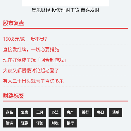
集乐财经 投资理财干货 恭喜发财
股市复盘
150.8元/股，贵不贵？
直接发红牌，一切必要措施
现在好像成了玩「回合制游戏」
大家又都慢慢讨论起老登了
有人二十出头就亏了百亿多乐
财路标签
商品
复盘
工具
心法
房产
投行
每日
清单
演讲
证券
评论
财税
银行