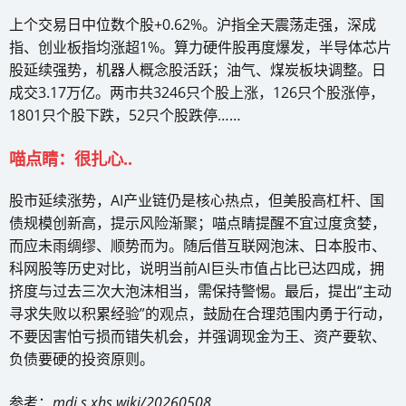
上个交易日中位数个股+0.62%。沪指全天震荡走强，深成
指、创业板指均涨超1%。算力硬件股再度爆发，半导体芯片
股延续强势，机器人概念股活跃；油气、煤炭板块调整。日
成交3.17万亿。两市共3246只个股上涨，126只个股涨停，
1801只个股下跌，52只个股跌停……
喵点睛：很扎心..
股市延续涨势，AI产业链仍是核心热点，但美股高杠杆、国
债规模创新高，提示风险渐聚；喵点睛提醒不宜过度贪婪，
而应未雨绸缪、顺势而为。随后借互联网泡沫、日本股市、
科网股等历史对比，说明当前AI巨头市值占比已达四成，拥
挤度与过去三次大泡沫相当，需保持警惕。最后，提出“主动
寻求失败以积累经验”的观点，鼓励在合理范围内勇于行动，
不要因害怕亏损而错失机会，并强调现金为王、资产要软、
负债要硬的投资原则。
参考：
mdj.s.xhs.wiki/20260508