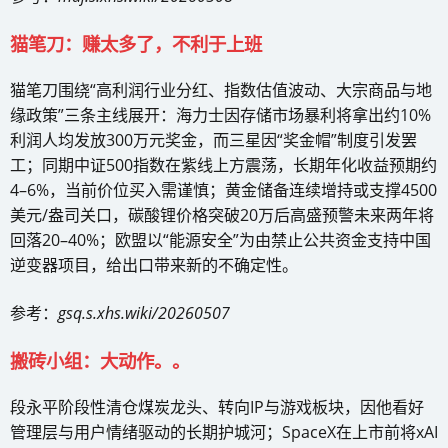
猫笔刀：赚太多了，不利于上班
猫笔刀围绕“高利润行业分红、指数估值波动、大宗商品与地
缘政策”三条主线展开：海力士因存储市场暴利将拿出约10%
利润人均发放300万元奖金，而三星因“奖金帽”制度引发罢
工；同期中证500指数在紫线上方震荡，长期年化收益预期约
4–6%，当前价位买入需谨慎；黄金储备连续增持或支撑4500
美元/盎司关口，碳酸锂价格突破20万后高盛预警未来两年将
回落20–40%；欧盟以“能源安全”为由禁止公共资金支持中国
逆变器项目，给出口带来新的不确定性。
参考：
gsq.s.xhs.wiki/20260507
搬砖小组：大动作。。
段永平阶段性清仓煤炭龙头、转向IP与游戏板块，因他看好
管理层与用户情绪驱动的长期护城河；SpaceX在上市前将xAI