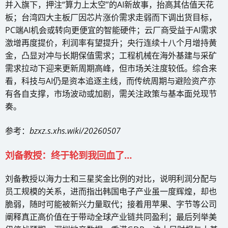
并入旗下，押注“算力上太空”的AI新故事，抬高其估值天花
板；台湾四大主板厂因芯片涨价需求走弱而下调出货目标，
PC端AI机会或转向更便宜的智能硬件；云厂商受益于AI需求
激增再度提价，利润率有望提升；央行连续十八个月增持黄
金，凸显对冲与长期保值需求；工程机械在海外基建与采矿
需求拉动下迎来更新周期高峰，但市场关注度较低。综合来
看，科技与AI仍是资本追逐主线，而传统周期与避险资产亦
有各自支撑，市场波动或加剧，需关注政策与基本面兑现节
奏。
参考：
bzxz.s.xhs.wiki/20260507
刘备教授：终于轮到我回血了…
刘备教授以海力士和三星奖金比例的对比，说明利润分配与
员工规模的关系，进而指出韩国电子产业虽一度辉煌，却也
脆弱，随时可能被新兴力量取代；接着用苹果、字节等公司
阐释真正高价值在于带动全球产业链共同盈利；最后列举美