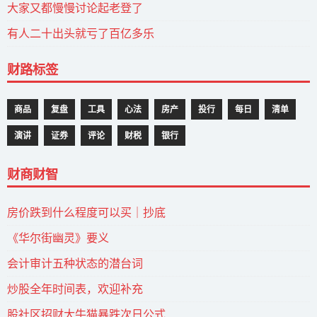
大家又都慢慢讨论起老登了
有人二十出头就亏了百亿多乐
财路标签
商品
复盘
工具
心法
房产
投行
每日
清单
演讲
证券
评论
财税
银行
财商财智
房价跌到什么程度可以买｜抄底
《华尔街幽灵》要义
会计审计五种状态的潜台词
炒股全年时间表，欢迎补充
股社区招财大牛猫暴跌次日公式