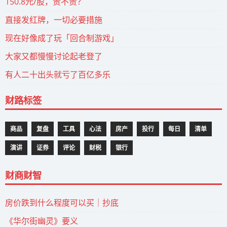
150.8元/股，贵不贵？
直接发红牌，一切必要措施
现在好像成了玩「回合制游戏」
大家又都慢慢讨论起老登了
有人二十出头就亏了百亿多乐
财路标签
商品
复盘
工具
心法
房产
投行
每日
清单
演讲
证券
评论
财税
银行
财商财智
房价跌到什么程度可以买｜抄底
《华尔街幽灵》要义