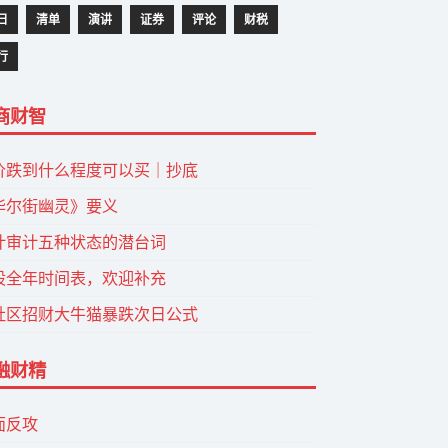
日
清单
演讲
证券
评论
财税
行
商财智
价跌到什么程度可以买｜抄底
华尔街幽灵》要义
计审计五种状态的潜台词
股全年时间表，欢迎补充
社区招财大牛猫暴跌次日公式
融财精
面反攻