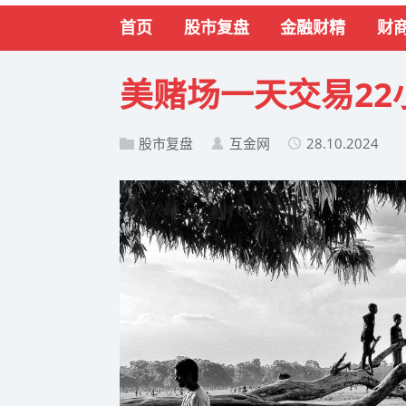
首页
股市复盘
金融财精
财
美赌场一天交易22
股市复盘
互金网
28.10.2024