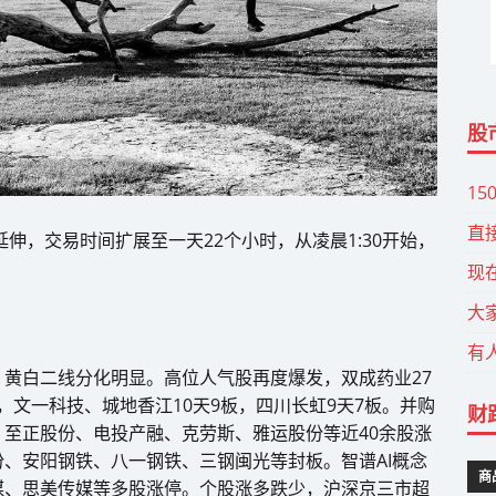
股
15
直
伸，交易时间扩展至一天22个小时，从凌晨1:30开始，
。
现
大
有
黄白二线分化明显。高位人气股再度爆发，双成药业27
板，文一科技、城地香江10天9板，四川长虹9天7板。并购
财
至正股份、电投产融、克劳斯、雅运股份等近40余股涨
、安阳钢铁、八一钢铁、三钢闽光等封板。智谱AI概念
商
媒、思美传媒等多股涨停。个股涨多跌少，沪深京三市超