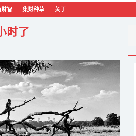
商财智
集财种草
关于
小时了