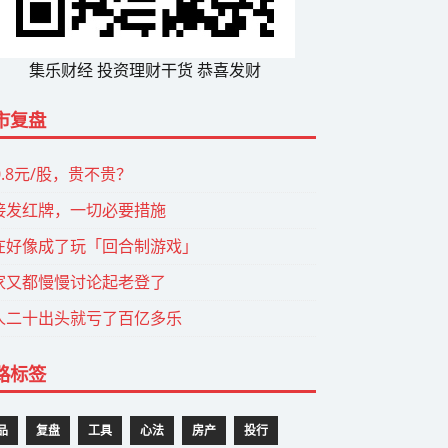
集乐财经 投资理财干货 恭喜发财
市复盘
0.8元/股，贵不贵？
接发红牌，一切必要措施
在好像成了玩「回合制游戏」
家又都慢慢讨论起老登了
人二十出头就亏了百亿多乐
路标签
品
复盘
工具
心法
房产
投行