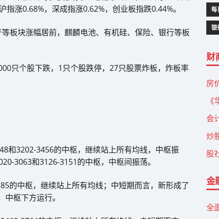
指涨0.68%，深成指涨0.62%，创业板指跌0.44%。
每
银
产等板块涨幅居前，麒麟电池、有机硅、保险、银行等板
财
1000只个股下跌，1只个股跌停，27只股票炸板，炸板率
房
《
会
炒
48和3202-3456的中枢，继续站上所有均线，中枢振
股
-3063和3126-3151的中枢，中枢间振荡。
金
1385的中枢，继续站上所有均线；中短期而言，新形成了
4的中枢，中枢下方运行。
全