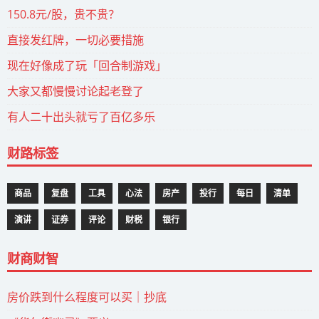
150.8元/股，贵不贵？
直接发红牌，一切必要措施
现在好像成了玩「回合制游戏」
大家又都慢慢讨论起老登了
有人二十出头就亏了百亿多乐
财路标签
商品
复盘
工具
心法
房产
投行
每日
清单
演讲
证券
评论
财税
银行
财商财智
房价跌到什么程度可以买｜抄底