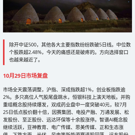
除开中证500，其他各大主要指数纷纷跌破5日线。中位数
个股跌超2.48%，今天的痛感还是破疼的。方向选择窗口
也越来越近了。
10月29日市场复盘
市场全天震荡调整，沪指、深成指跌超1%，创业板指跌逾
2%。多只高位人气股尾盘跳水，恒银科技上演天地板。并购
重组概念股持续爆发，双成药业盘中一度突破40元，较7月
25日低点股价翻十倍，因赛集团、电投产融、万通发展、松
发股份、至正股份、远达环保等十余股涨停。智谱AI概念股
继续活跃，豆神教育、电广传媒、思美传媒、正和生态涨
停。下跌方面，光伏、风电等新能源赛道股回落，远东股份