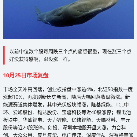
以前中位数个股每周跌三个点的痛感很重，现在涨三个点
好没获得感啊，跟没涨一样。
10月25日市场复盘
市场全天冲高回落，创业板指盘中涨逾4%，北证50指数一度
涨超10%，再度刷新历史新高，随后大幅回落收盘微涨。新
能源赛道集体爆发，其中光伏板块领涨，隆基绿能、TCL中
环、爱旭股份、钧达股份、宝馨科技等近40股涨停；锂电池
板块中，华盛锂电、天力锂能、亿纬锂能、天赐材料、丰元
股份等近20股涨停。创投、深圳本地股开盘大涨，力合科
创、大众公用、复旦复华、电广传媒、深康佳A、深赛格等涨