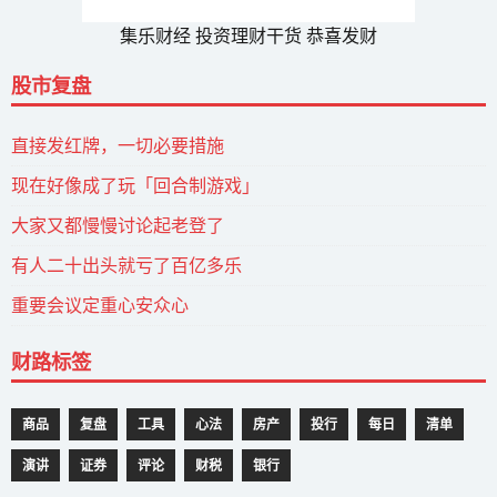
集乐财经 投资理财干货 恭喜发财
股市复盘
直接发红牌，一切必要措施
现在好像成了玩「回合制游戏」
大家又都慢慢讨论起老登了
有人二十出头就亏了百亿多乐
重要会议定重心安众心
财路标签
商品
复盘
工具
心法
房产
投行
每日
清单
演讲
证券
评论
财税
银行