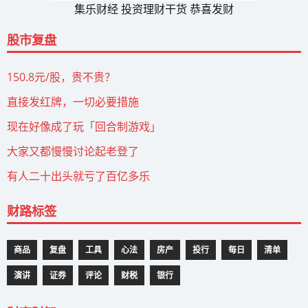
集乐财经 投资理财干货 恭喜发财
股市复盘
150.8元/股，贵不贵？
直接发红牌，一切必要措施
现在好像成了玩「回合制游戏」
大家又都慢慢讨论起老登了
有人二十出头就亏了百亿多乐
财路标签
商品
复盘
工具
心法
房产
投行
每日
清单
演讲
证券
评论
财税
银行