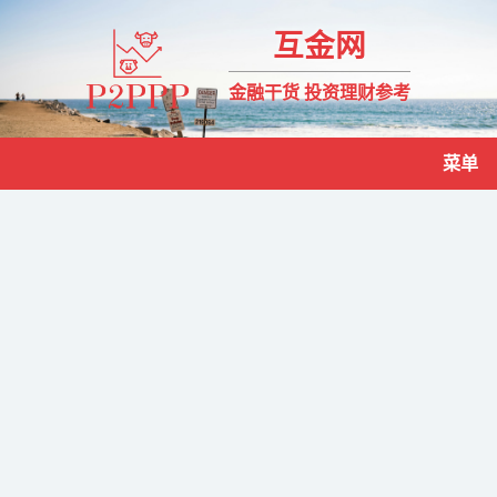
互金网
金融干货 投资理财参考
菜单