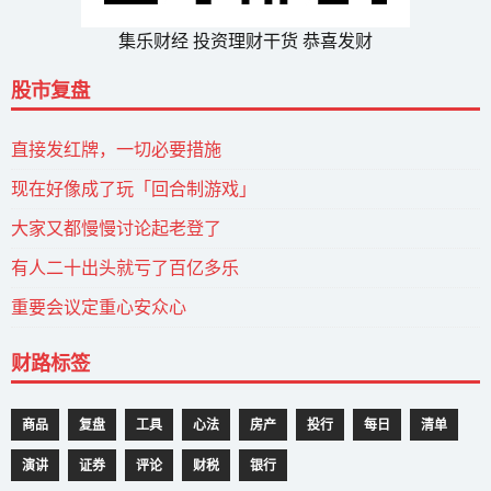
集乐财经 投资理财干货 恭喜发财
股市复盘
直接发红牌，一切必要措施
现在好像成了玩「回合制游戏」
大家又都慢慢讨论起老登了
有人二十出头就亏了百亿多乐
重要会议定重心安众心
财路标签
商品
复盘
工具
心法
房产
投行
每日
清单
演讲
证券
评论
财税
银行