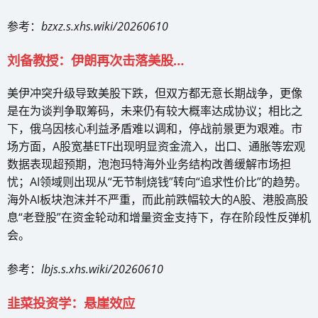
参考：
bzxz.s.xhs.wiki/20260610
刘备教授：伊朗再次击落美股…
美伊冲突升级导致美股下跌，但双方都无意长期战争，更像
是在为谈判争取筹码，未来仍有较大概率达成协议；相比之
下，俄乌因核心利益矛盾难以调和，停战前景更为艰难。市
场方面，A股宽基ETF出现明显资金流入，出口、通胀等宏观
数据表现超预期，泡泡玛特海外业务结构改善缓解市场担
忧；AI领域则出现从“无节制烧钱”转向“追求性价比”的趋势。
海外AI板块泡沫并不严重，而此前跌幅较大的A股、港股高股
息“老登股”在资金轮动和增量资金支持下，存在阶段性反弹机
会。
参考：
lbjs.s.xhs.wiki/20260610
韭菜投资学：悬崖效应