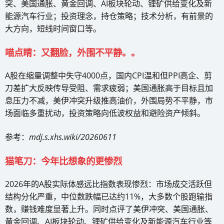
突、美国通胀、黄金回调、AI板块轮动、锂矿供给变化及新
能源汽车行业；投资理念，持仓策略；技术分析，有前景的
大方向，短线时间窗口等。
喵点睛：又翻脸，外围不平静。。
A股在缩量调整中失守4000点，国内CPI温和但PPI高企、剪
刀差扩大反映传导受阻、需求疲弱；美国通胀高于目标且加
息压力不减，美伊冲突升级推高油价，外围局势不平静，市
场面临多重扰动，投资策略向低波权益和避险资产倾斜。
参考：
mdj.s.xhs.wiki/20260611
猫笔刀：今年比想象的更惨烈
2026年的A股实际体感远比指数表现惨烈：市场成交活跃但
结构分化严重，中位数跌幅已达约11%，大多数个股跑输指
数，赚钱难度显著上升。同时点评了美伊冲突、美国通胀、
黄金回调、AI板块轮动、锂矿供给变化及新能源汽车行业等