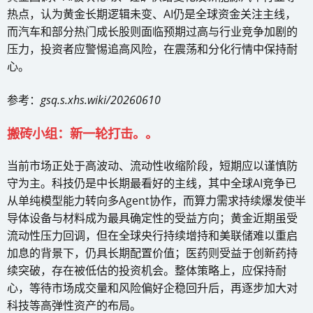
热点，认为黄金长期逻辑未变、AI仍是全球资金关注主线，
而汽车和部分热门成长股则面临预期过高与行业竞争加剧的
压力，投资者应警惕追高风险，在震荡和分化行情中保持耐
心。
参考：
gsq.s.xhs.wiki/20260610
搬砖小组：新一轮打击。。
当前市场正处于高波动、流动性收缩阶段，短期应以谨慎防
守为主。科技仍是中长期最看好的主线，其中全球AI竞争已
从单纯模型能力转向多Agent协作，而算力需求持续爆发使半
导体设备与材料成为最具确定性的受益方向；黄金近期虽受
流动性压力回调，但在全球央行持续增持和美联储难以重启
加息的背景下，仍具长期配置价值；医药则受益于创新药持
续突破，存在被低估的投资机会。整体策略上，应保持耐
心，等待市场成交量和风险偏好企稳回升后，再逐步加大对
科技等高弹性资产的布局。