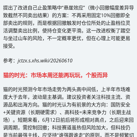
提出了改进自己止盈策略中“悬崖效应”（微小回撤幅度差异导
致截然不同卖出结果）的方案：不再采用固定10%回撤即全
部卖出的规则，而是根据回撤触发时仓位所处的止盈档位灵
活调整卖出比例，使持仓变化更平滑。这一改进权衡了踏空
与坐过山车的风险，不一定概率更优，但在心理上可能更易
接受。
参考：
jctzx.s.xhs.wiki/20260610
猫的时光：市场本周还能再玩玩，个股而异
猫的时光预测今年市场走势为两头高中间低，上半年市场难
度大于去年，波动是主基调。建议投资者关注科技主流、资
源品和出海方向。猫的时光认为有前景的大方向：国防安全
+关键资源（长期硬需求）、高科技=未来竞争力（长期主战
场）。短期来看，6月12日前后将形成相对高点，之后迎来回
调周期，需控制回撤；科技赛道虽热但风险加大，但科技仍
是当前最强主线，应坚持“谁强跟谁走”的原则，而不是频繁切