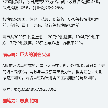
3200股飘红，今日成交2.77万亿。截止收盘沪指涨0.46%，
深成指涨1.05%，创业板指涨2.29%。
板块概念方面，黄金、芯片、创新药、CPO等板块涨幅居
前，保险、军工、券商、银行等板块跌幅居前。
两市共3059只个股上涨，120只个股涨停，1964只个股下
跌，7只个股跌停，28只股票炸板，炸板率21%。
喵点睛：巨大的潜在买盘
A股市场流动性充裕，是巨大潜在买盘。外资因复苏预期而来
的增量是核心，两融与基金亦是重要力量。但需注意，近期
净减持加速，若流动性趋缓则需关注高拥挤的调整风险。
参考：
mdj.s.xhs.wiki/20250902
猫笔刀：想赢 怕输