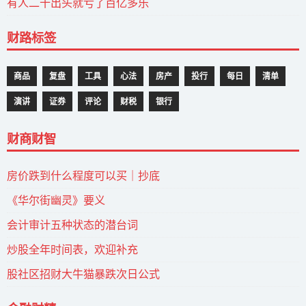
有人二十出头就亏了百亿多乐
财路标签
商品
复盘
工具
心法
房产
投行
每日
清单
演讲
证券
评论
财税
银行
财商财智
房价跌到什么程度可以买｜抄底
《华尔街幽灵》要义
会计审计五种状态的潜台词
炒股全年时间表，欢迎补充
股社区招财大牛猫暴跌次日公式