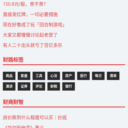
150.8元/股，贵不贵？
直接发红牌，一切必要措施
现在好像成了玩「回合制游戏」
大家又都慢慢讨论起老登了
有人二十出头就亏了百亿多乐
财路标签
商品
复盘
工具
心法
房产
投行
每日
清单
演讲
证券
评论
财税
银行
财商财智
房价跌到什么程度可以买｜抄底
《华尔街幽灵》要义