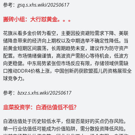
参考：
gsq.s.xhs.wiki/20250617
搬砖小组：大行怼黄金。。。
花旗从看多金价转为看空，主要因投资避险需求下降、美联
储降息带来的经济向上期权以及中期选举不确定性降低。当
前黄金短期区间震荡，长周期趋势未变，建议作为防守资产
配置。市场情绪偏谨慎，高波资产需耐心等待机会，低波方
向更稳健。中东局势紧张但市场反应有限，存储领域供需缺
口推动DDR4价格上涨，中国创新药获欧盟孤儿药资格展现全
球竞争力。
参考：
bzxz.s.xhs.wiki/20250617
韭菜投资学：白酒估值低不低？
白酒估值处于历史较低水平，但是否是好的买点仍存风险。
单一行业估值低可能成为价值陷阱，需分散投资降低风险。