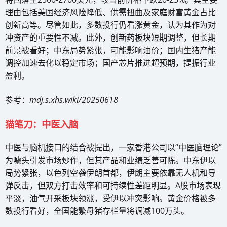
理由包括美国经济风险降低、供需扭曲及家庭财富黄金占比
创新高等。尽管如此，多数投行仍看涨黄金，认为其作为对
冲资产的重要性不减。此外，创新药板块短期调整，但长期
前景被看好；中东局势紧张，可能影响油价；国内生猪产能
调控加速去化以稳定市场；国产芯片推进超预期，提振行业
盈利。
参考：
mdj.s.xhs.wiki/20250618
猫笔刀：中医入脑
中医与脑机接口的结合被提出，一家香港公司以“中医脑理论”
为噱头引发市场炒作，但其产品和业绩乏善可陈。中东伊以
局势紧张，以色列空袭伊朗首都，伊朗主要依靠无人机和导
弹反击，但双方打击效率和可持续性差距明显。A股市场表现
平淡，油气开采板块领涨，受伊以冲突影响。黄金价格被多
数投行看好，全国能繁母猪存栏量将调减100万头。