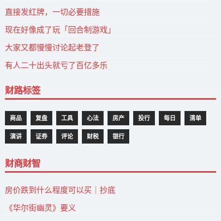
直接发红牌，一切必要措施
现在好像成了玩「回合制游戏」
大家又都慢慢讨论起老登了
有人二十出头就亏了百亿多乐
财路标签
商品
复盘
工具
心法
房产
投行
每日
清单
演讲
证券
评论
财税
银行
财商财智
房价跌到什么程度可以买｜抄底
《华尔街幽灵》要义