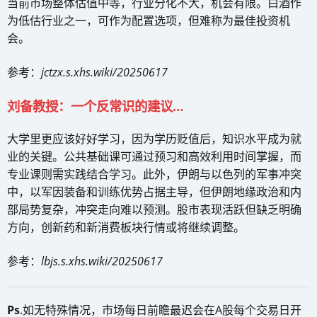
当前市场整体估值中等，行业分化不大，机会有限。白酒作
为低估行业之一，可作为配置选项，但难称为最佳投资机
会。
参考：
jctzx.s.xhs.wiki/20250617
刘备教授：一个反常识的建议…
大学里更应该好好学习，因为学历贬值后，知识水平成为就
业的关键。公共基础课可通过预习和高效利用时间掌握，而
专业课则需实践结合学习。此外，伊朗与以色列的军事冲突
中，以军因装备和训练优势占据主导，但伊朗地缘政治和内
部局势复杂，冲突走向难以预测。股市表现活跃但缺乏明确
方向，创新药和新消费板块行情或将继续调整。
参考：
lbjs.s.xhs.wiki/20250617
Ps
.如无特殊情况，市场每日前瞻最迟会在A股每个交易日开