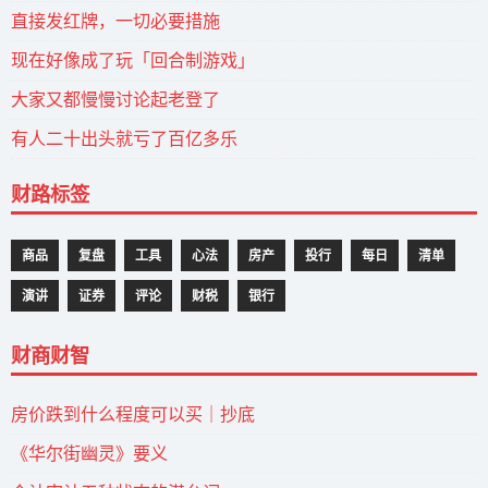
直接发红牌，一切必要措施
现在好像成了玩「回合制游戏」
大家又都慢慢讨论起老登了
有人二十出头就亏了百亿多乐
财路标签
商品
复盘
工具
心法
房产
投行
每日
清单
演讲
证券
评论
财税
银行
财商财智
房价跌到什么程度可以买｜抄底
《华尔街幽灵》要义