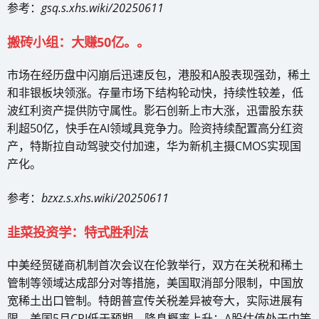
参考：
gsq.s.xhs.wiki/20250611
搬砖小组：大赚50亿。。
市场在经历盘中闪崩后迅速反包，港股和A股表现强劲，稀土
和非银板块领涨。存量市场下结构轮动快，持续性较差，低
波红利资产提供防守属性。影石创新上市大涨，迅雷股东获
利超50亿，快手在AI领域具竞争力。险资持续配置高分红资
产，特斯拉自动驾驶交付加速，华为新机主摄CMOS实现国
产化。
参考：
bzxz.s.xhs.wiki/20250611
韭菜投资学：特式胜利法
中美经贸磋商机制首次会议在伦敦举行，双方在关税和稀土
管制等领域达成部分对等措施，美国取消部分限制，中国放
宽稀土出口管制。特朗普宣传关税差异被夸大，实际进展有
限。美国5月CPI低于预期，降息概率上升；A股估值处于中等