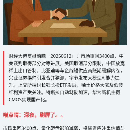
财经大佬复盘前瞻「20250612」：市场重回3400点，中
美谈判取得部分对等进展，美国取消部分限制，中国放宽
稀土出口管制。比亚迪等车企缩短供应商账期缓解内卷，
兴业证券换帅引发合并猜测，字节发布大模型AI能力提
升。上交所探讨长钱长投ETF发展，稀土价格大涨及低波
红利资产受关注。特斯拉自动驾驶加速，华为新机主摄
CMOS实现国产化。
喵点睛：深夜，刷屏了。。
市场重回3400点，量化砸盘影响减弱，投资者应注重估值与