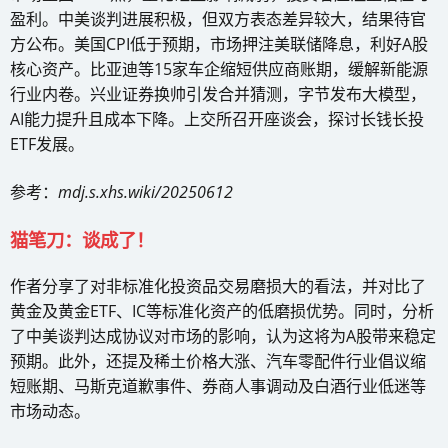
盈利。中美谈判进展积极，但双方表态差异较大，结果待官
方公布。美国CPI低于预期，市场押注美联储降息，利好A股
核心资产。比亚迪等15家车企缩短供应商账期，缓解新能源
行业内卷。兴业证券换帅引发合并猜测，字节发布大模型，
AI能力提升且成本下降。上交所召开座谈会，探讨长钱长投
ETF发展。
参考：
mdj.s.xhs.wiki/20250612
猫笔刀：谈成了！
作者分享了对非标准化投资品交易磨损大的看法，并对比了
黄金及黄金ETF、IC等标准化资产的低磨损优势。同时，分析
了中美谈判达成协议对市场的影响，认为这将为A股带来稳定
预期。此外，还提及稀土价格大涨、汽车零配件行业倡议缩
短账期、马斯克道歉事件、券商人事调动及白酒行业低迷等
市场动态。