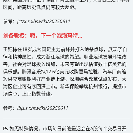
区间，距离历史低点仍有较大差距。
参考：
jctzx.s.xhs.wiki/20250611
刘备教授：呃，下一个泡泡玛特…
王钰栋在18岁成为国足主力前锋并打入绝杀点球，展现了自
律和精神属性，成为浙江足球的希望。职业足球发展环境改
善，社会对足球投入增加，未来有望出现估值数十亿美元的
俱乐部。腾讯音乐拟12.6亿美元收购喜马拉雅，汽车厂商缩
短供应商账期利好产业链上游。深圳综合改革试点发布，大
湾区企业可有序回深上市。新华保险举牌杭州银行，提振市
场信心，上证指数普涨。
参考：
lbjs.s.xhs.wiki/20250611
Ps
.如无特殊情况，市场每日前瞻最迟会在A股每个交易日开