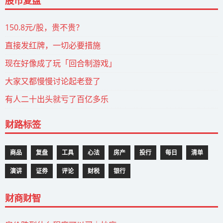
股市复盘
150.8元/股，贵不贵？
直接发红牌，一切必要措施
现在好像成了玩「回合制游戏」
大家又都慢慢讨论起老登了
有人二十出头就亏了百亿多乐
财路标签
商品
复盘
工具
心法
房产
投行
每日
清单
演讲
证券
评论
财税
银行
财商财智