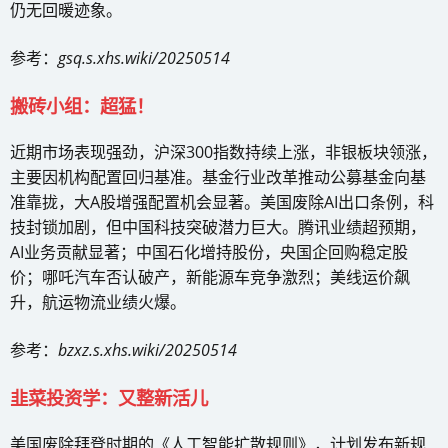
仍无回暖迹象。
参考：
gsq.s.xhs.wiki/20250514
搬砖小组：超猛！
近期市场表现强劲，沪深300指数持续上涨，非银板块领涨，
主要因机构配置回归基准。基金行业改革推动公募基金向基
准靠拢，大A股增强配置机会显著。美国废除AI出口条例，科
技封锁加剧，但中国科技突破潜力巨大。腾讯业绩超预期，
AI业务贡献显著；中国石化增持股份，央国企回购稳定股
价；哪吒汽车否认破产，新能源车竞争激烈；美线运价飙
升，航运物流业绩火爆。
参考：
bzxz.s.xhs.wiki/20250514
韭菜投资学：又整新活儿
美国废除拜登时期的《人工智能扩散规则》，计划发布新规