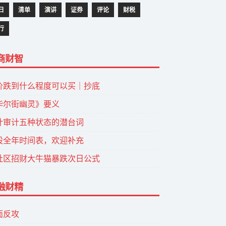
日
清单
演讲
证券
评论
财税
行
商财智
价跌到什么程度可以买｜抄底
华尔街幽灵》要义
计审计五种状态的潜台词
股全年时间表，欢迎补充
社区招财大牛猫暴跌次日公式
融财精
面反攻