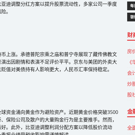
比亚迪调整分红方案以提升股票流动性，多家公司一季度
每
风险。
银
财
房
特币上涨。承德普陀宗乘之庙和普宁寺展现了藏传佛教文
景演出因剧情和表演不足评价平平。京东与美团的外卖大
《
元贬值对美债持有人影响更大，人民币汇率保持稳定。
会
炒
股
金
球资金涌向黄金作为避险资产。近期黄金价格突破3500
行、保险公司及散户的大量购金行为是主要推手。然而，
看好。此外，比亚迪调整利润分配方案以降低股价流动
全
一季报业绩受税收影响需谨慎解读。