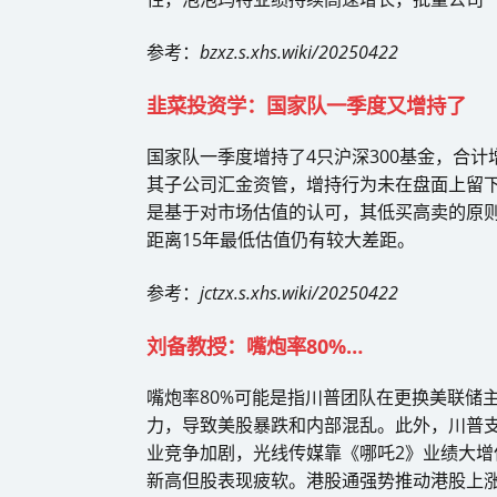
参考：
bzxz.s.xhs.wiki/20250422
韭菜投资学：国家队一季度又增持了
国家队一季度增持了4只沪深300基金，合
其子公司汇金资管，增持行为未在盘面上留
是基于对市场估值的认可，其低买高卖的原
距离15年最低估值仍有较大差距。
参考：
jctzx.s.xhs.wiki/20250422
刘备教授：嘴炮率80%…
嘴炮率80%可能是指川普团队在更换美联储
力，导致美股暴跌和内部混乱。此外，川普
业竞争加剧，光线传媒靠《哪吒2》业绩大
新高但股表现疲软。港股通强势推动港股上涨