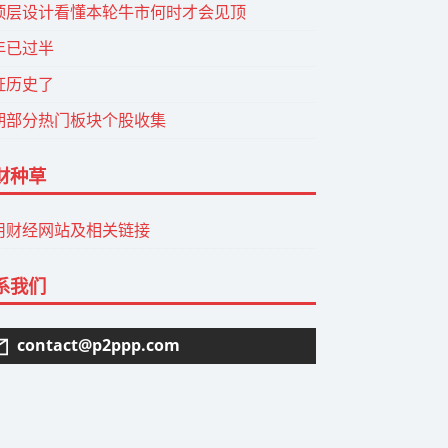
顶层设计看懂本轮牛市何时才会见顶
年已过半
证历史了
期部分热门板块个股收集
财种草
用财经网站及相关链接
系我们
contact@p2ppp.com