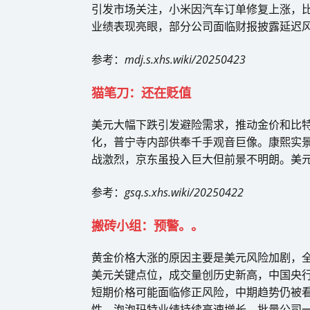
引发市场关注，小米因汽车订单修复上涨，
业绩表现亮眼，部分公司面临财报披露延迟
参考：
mdj.s.xhs.wiki/20250423
猫笔刀：还在贬值
美元大幅下跌引发避险需求，推动金价和比
化，普宁寺内部供奉千手观音巨像。康熙实
战激烈，京东虽投入巨大但前景不明朗。美
参考：
gsq.s.xhs.wiki/20250422
搬砖小组：预警。。
黄金价格大涨的原因主要是美元风险加剧，全
美元关键点位，成交量创历史新高，中国央
短期价格可能面临修正风险，中期趋势仍被
性，泡泡玛特业绩持续高速增长，批量公司