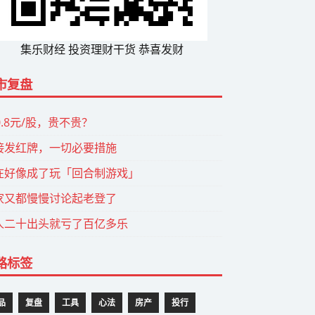
集乐财经 投资理财干货 恭喜发财
市复盘
0.8元/股，贵不贵？
接发红牌，一切必要措施
在好像成了玩「回合制游戏」
家又都慢慢讨论起老登了
人二十出头就亏了百亿多乐
路标签
品
复盘
工具
心法
房产
投行