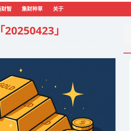
商财智
集财种草
关于
0250423」