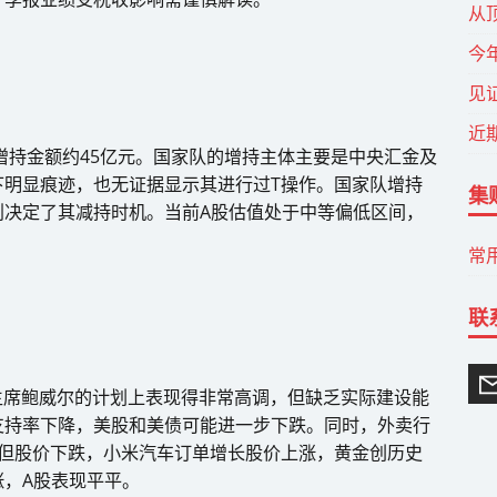
从
今
见
近
计增持金额约45亿元。国家队的增持主体主要是中央汇金及
下明显痕迹，也无证据显示其进行过T操作。国家队增持
集
则决定了其减持时机。当前A股估值处于中等偏低区间，
常
联
主席鲍威尔的计划上表现得非常高调，但缺乏实际建设能
支持率下降，美股和美债可能进一步下跌。同时，外卖行
增但股价下跌，小米汽车订单增长股价上涨，黄金创历史
，A股表现平平。