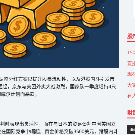
股
15
直
现
迪调整分红方案以提升股票流动性，以及港股内斗引发市
大
崛起，京东与美团外卖大战激烈，国家队一季度增持4只
鲍威尔计划而暴跌。
有
财
谈判时表现出灵活性，而在与日本的贸易谈判中因美国立
商
在国际竞争中崛起，黄金价格突破3500美元，港股内斗