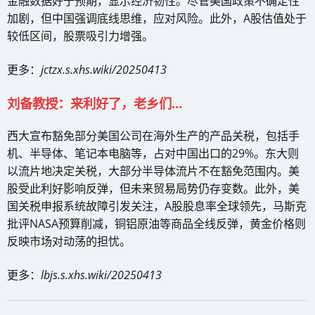
金融数据好于预期，显示经济韧性。尽管美国政策不确定性
加剧，但中国强调底线思维，应对风险。此外，A股估值处于
较低区间，股票吸引力增强。
更多：
jctzx.s.xhs.wiki/20250413
刘备教授：来利好了，老乡们…
西大宣布豁免部分美国公司在海外生产的产品关税，包括手
机、半导体、笔记本电脑等，占对中国出口的29%。东大则
以流片地决定关税，大部分半导体流片不在豁免范围内。美
股受此利好影响反弹，但未来贸易局势仍存变数。此外，美
国关税申报系统故障引发关注，A股股息率全球领先，马斯克
批评NASA预算削减，铜铝原油等商品全线反弹，黄金价格则
反映市场对动荡的担忧。
更多：
lbjs.s.xhs.wiki/20250413