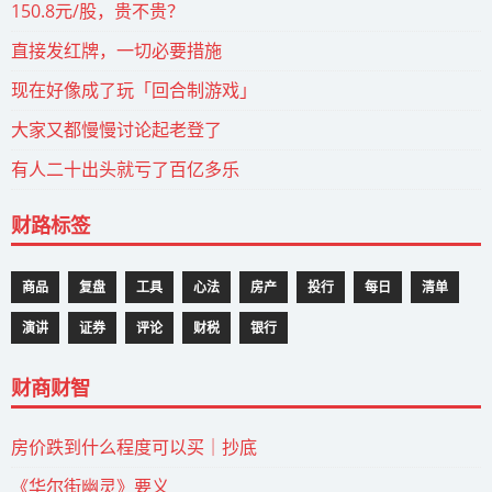
150.8元/股，贵不贵？
直接发红牌，一切必要措施
现在好像成了玩「回合制游戏」
大家又都慢慢讨论起老登了
有人二十出头就亏了百亿多乐
财路标签
商品
复盘
工具
心法
房产
投行
每日
清单
演讲
证券
评论
财税
银行
财商财智
房价跌到什么程度可以买｜抄底
《华尔街幽灵》要义