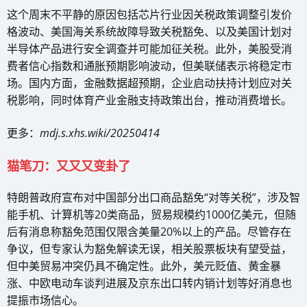
这个周末不平静的原因包括芯片行业因关税政策调整引发价
格波动、美国海关系统故障导致关税豁免、以及美国计划对
半导体产品进行安全调查并可能加征关税。此外，美股受消
费者信心指数和通胀预期影响波动，但美联储表示将稳定市
场。国内方面，金融数据超预期，企业启动扶持计划应对关
税影响，同时体育产业金融支持政策出台，推动消费增长。
更多：
mdj.s.xhs.wiki/20250414
猫笔刀：又又又变卦了
特朗普政府宣布对中国部分出口商品豁免“对等关税”，涉及智
能手机、计算机等20类商品，贸易规模约1000亿美元，但随
后有消息称豁免范围仅限含美量20%以上的产品。尽管存在
争议，但专家认为豁免解读无误，相关股票板块有望受益，
但中美贸易冲突仍具不确定性。此外，美元贬值、黄金暴
涨、中欧电动车谈判进展及京东出口转内销计划等好消息也
提振市场信心。