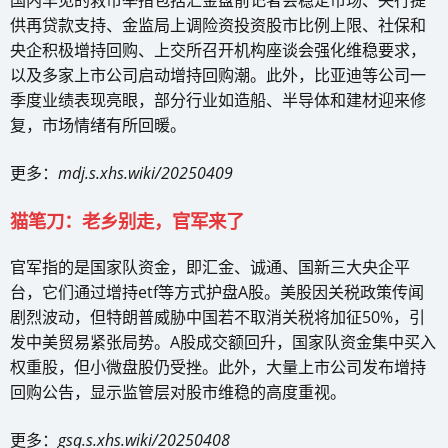
国内罕见的救市举措包括汇金盘前记者会稳定市场、央行提
供再贷款支持、金监局上调险资投资股市比例上限、社保和
央企积极增持回购、上交所召开机构座谈会强化维稳要求，
以及多家上市公司启动增持回购潮。此外，比亚迪等公司一
季度业绩表现亮眼，部分行业如造船、半导体和建材迎来修
复，市场情绪有所回暖。
更多：
mdj.s.xhs.wiki/20250409
猫笔刀：老乡别走，官军来了
官军指的是国家队资金，即汇金、诚通、国新三大央企平
台，它们通过增持etf等方式护盘A股。美股因关税政策传闻
剧烈波动，但特朗普威胁中国若不取消关税将加征50%，引
发中美贸易紧张局势。A股成交额回升，国家队资金集中买入
权重股，但小微盘股仍受挫。此外，大量上市公司发布增持
回购公告，显示监管层对股市维稳的高度重视。
更多：
gsq.s.xhs.wiki/20250408