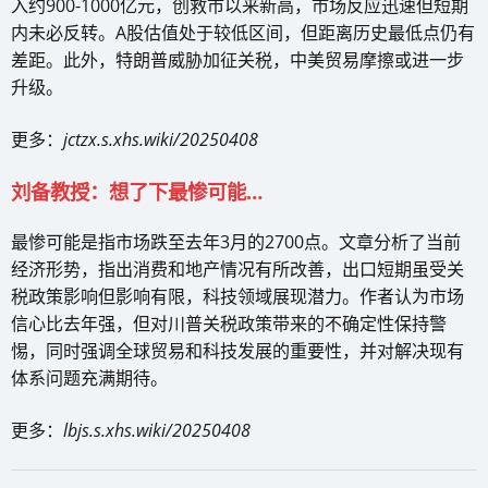
入约900-1000亿元，创救市以来新高，市场反应迅速但短期
内未必反转。A股估值处于较低区间，但距离历史最低点仍有
差距。此外，特朗普威胁加征关税，中美贸易摩擦或进一步
升级。
更多：
jctzx.s.xhs.wiki/20250408
刘备教授：想了下最惨可能…
最惨可能是指市场跌至去年3月的2700点。文章分析了当前
经济形势，指出消费和地产情况有所改善，出口短期虽受关
税政策影响但影响有限，科技领域展现潜力。作者认为市场
信心比去年强，但对川普关税政策带来的不确定性保持警
惕，同时强调全球贸易和科技发展的重要性，并对解决现有
体系问题充满期待。
更多：
lbjs.s.xhs.wiki/20250408