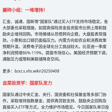
搬砖小组：一堆增持！
汇金、诚通、国新等“国家队”通过买入ETF支持市场稳定，各
大部委也采取措施，如提高保险资金投资股市比例上限和鼓
励央企增持回购。市场情绪从恐慌转向企稳，大盘股表现强
劲，小票和出口链仍面临压力。内需方向如农业和消费政策
预期升温，消费电子因全球化分工挑战较大。比亚迪一季度
净利润预增86%-119%，提振市场信心。美国经济预期下调，
通胀压力或限制美联储降息空间。
更多：
bzxz.s.xhs.wiki/20250408
韭菜投资学：国家队发力
国家队通过中央汇金、央行、国资委和社保基金等多部门协
作，采取增持指数基金、提供再贷款支持、鼓励央企回购及
直接买入ETF等方式，全力维护市场稳定。今日国家队单日投