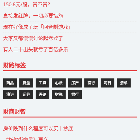
150.8元/股，贵不贵？
直接发红牌，一切必要措施
现在好像成了玩「回合制游戏」
大家又都慢慢讨论起老登了
有人二十出头就亏了百亿多乐
财路标签
商品
复盘
工具
心法
房产
投行
每日
清单
演讲
证券
评论
财税
银行
财商财智
房价跌到什么程度可以买｜抄底
《华尔街幽灵》要义