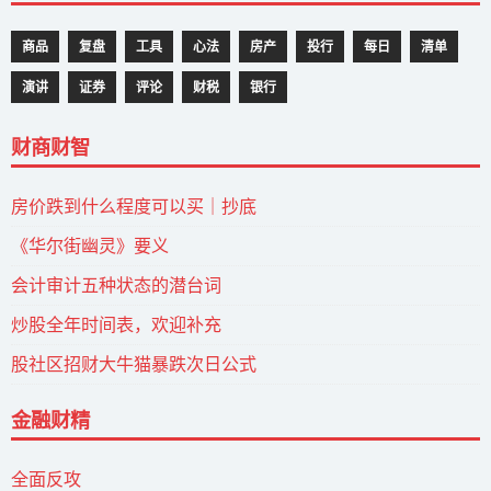
商品
复盘
工具
心法
房产
投行
每日
清单
演讲
证券
评论
财税
银行
财商财智
房价跌到什么程度可以买｜抄底
《华尔街幽灵》要义
会计审计五种状态的潜台词
炒股全年时间表，欢迎补充
股社区招财大牛猫暴跌次日公式
金融财精
全面反攻