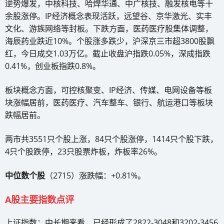
逆势爆发，中核科技、哈焊华通、中广核技、融发核电等十
余股涨停。IP经济概念表现活跃，远望谷、京华激光、实丰
文化、游族网络等封板。下跌方面，医药医疗股集体调整，
海辰药业跌近10%。个股涨多跌少，沪深京三市超3800股飘
红，今日成交1.03万亿。截止收盘沪指跌0.05%，深成指跌
0.41%，创业板指跌0.8%。
板块概念方面，可控核聚变、IP经济、传媒、电网设备等板
块涨幅居前，医药医疗、汽车整车、银行、航运港口等板块
跌幅居前。
两市共3551只个股上涨，84只个股涨停，1414只个股下跌，
4只个股跌停，23只股票炸板，炸板率26%。
中位数个股
（2715）涨跌幅：+0.81%。
A股主要指数点评
上证指数：中长期来看，已经形成了2822-3048和3202-3456