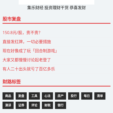
集乐财经 投资理财干货 恭喜发财
股市复盘
150.8元/股，贵不贵？
直接发红牌，一切必要措施
现在好像成了玩「回合制游戏」
大家又都慢慢讨论起老登了
有人二十出头就亏了百亿多乐
财路标签
商品
复盘
工具
心法
房产
投行
每日
清单
演讲
证券
评论
财税
银行