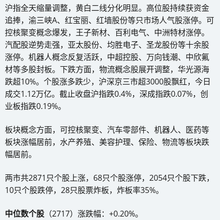
沪指全天缩量调整，黄白二线分化明显。高位股持续获资金
追捧，渝三峡A、红宝丽、红墙股份等只市场人气股涨停。可
控核聚变概念爆发，王子新材、百利电气、中洲特材涨停。
汽配股逆势走强，亚太股份、均胜电子、圣龙股份等十余股
涨停。机器人概念反复活跃，中超控股、万向钱潮、中欣氟
材等多股封板。下跌方面，物流概念股展开调整，华光源海
跌超10%。个股涨多跌少，沪深京三市超3000股飘红，今日
成交1.12万亿。截止收盘沪指跌0.4%，深成指跌0.07%，创
业板指跌0.19%。
板块概念方面，可控核聚变、汽车零部件、机器人、医药等
板块涨幅居前，水产养殖、美容护理、保险、物流等板块跌
幅居前。
两市共2871只个股上涨，68只个股涨停，2054只个股下跌，
10只个股跌停，28只股票炸板，炸板率35%。
中位数个股
（2717）涨跌幅：+0.20%。