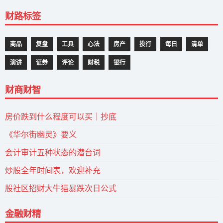
财路标签
商品
复盘
工具
心法
房产
投行
每日
清单
演讲
证券
评论
财税
银行
财商财智
房价跌到什么程度可以买｜抄底
《华尔街幽灵》要义
会计审计五种状态的潜台词
炒股全年时间表，欢迎补充
股社区招财大牛猫暴跌次日公式
金融财精