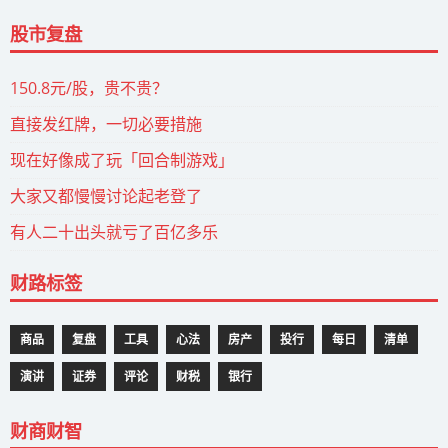
股市复盘
150.8元/股，贵不贵？
直接发红牌，一切必要措施
现在好像成了玩「回合制游戏」
大家又都慢慢讨论起老登了
有人二十出头就亏了百亿多乐
财路标签
商品
复盘
工具
心法
房产
投行
每日
清单
演讲
证券
评论
财税
银行
财商财智