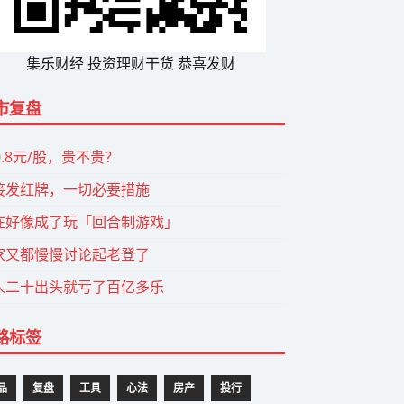
集乐财经 投资理财干货 恭喜发财
市复盘
0.8元/股，贵不贵？
接发红牌，一切必要措施
在好像成了玩「回合制游戏」
家又都慢慢讨论起老登了
人二十出头就亏了百亿多乐
路标签
品
复盘
工具
心法
房产
投行