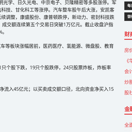
道明光学、日久光电、中京电子、贝隆精密等多股涨停。军
每
航科技、甘化科工等涨停。汽车整车股午后大涨，安凯客
延续调整，康盛股份、康普顿跌停，新动力、密封科技跌
银
绿，成交额连续第五个交易日突破1万亿元。截止收盘沪指
%。
财
行汽车等板块涨幅居前，医药医疗、氢能源、微盘股、教育
房
《
31只个股下跌，19只个股跌停，24只股票炸板，炸板率
会
炒
净流入45亿元；以买卖成交额口径，北向资金净买入15
股
金
全