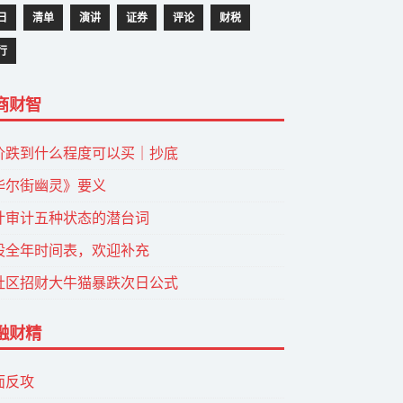
日
清单
演讲
证券
评论
财税
行
商财智
价跌到什么程度可以买｜抄底
华尔街幽灵》要义
计审计五种状态的潜台词
股全年时间表，欢迎补充
社区招财大牛猫暴跌次日公式
融财精
面反攻