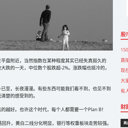
股
15
直
在平盘附近，当然指数在某种程度其实已经失真挺久的
大跌的一天，中位数个股跌超-2%。涨跌幅也挺冷的，
现
大
冬已至，长夜漫漫。有些东西可能我们看不到，也见不到
有
能清楚的感受到的。
财
越好。也许这个时代，每个人都需要一个Plan B！
荡回升，黄白二线分化明显，银行等权重板块走势较强。
商