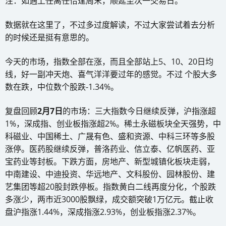
注：如遇上任离任恰逢周末，顺延至次一交易日。
数据就在这里了，不过多过度解读，不过大家尝试着去分析
的时候还是挺有意思的。
今天的市场，指数全部在涨，而且全部站上5、10、20日均
线，好一副冲天炮、喜气洋洋要过年的感觉。不过 个股大多
数在跌，中位数个股跌-1.34%。
复盘回顾
2月7日
的市场：三大指数今日继续反弹，沪指涨超
1%，深成指、创业板指涨超2%。稀土永磁板块全天强势，中
科磁业、中国稀土、广晟有色、盛和资源、中科三环等多股
涨停。医药股继续反弹，普洛药业、信立泰、亿帆医药、亚
宝药业等封板。下跌方面，房地产、新型城镇化板块走弱，
中南建设、中迪投资、华远地产、文科股份、园林股份、建
艺集团等超20股封跌停板。指数黄白二线再度分化，个股跌
多涨少，两市近3000股飘绿，成交额突破1万亿元。截止收
盘沪指涨1.44%，深成指涨2.93%，创业板指涨2.37%。