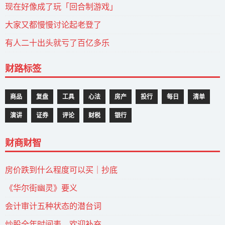
现在好像成了玩「回合制游戏」
大家又都慢慢讨论起老登了
有人二十出头就亏了百亿多乐
财路标签
商品
复盘
工具
心法
房产
投行
每日
清单
演讲
证券
评论
财税
银行
财商财智
房价跌到什么程度可以买｜抄底
《华尔街幽灵》要义
会计审计五种状态的潜台词
炒股全年时间表，欢迎补充