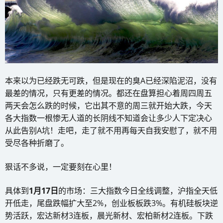
本来以为已经跌无可跌，但是现在的臭A已经深陷泥沼，没有
最差的情况，只有更差的情况。都还在盘算担心着周四周五
两天会怎么跌的时候，它出其不意的周三就开始大跌，今天
各大指数一根惨无人道的长阴线不知道会让多少人下定决心
从此告别A坑！走吧，走了就不用再每天自我安慰了，就不用
受尽各种折磨了。
狠话不多说，一定要刻在心里！
具体到
1月17日
的市场：三大指数今日全线调整，沪指全天低
开低走，尾盘跌幅扩大至2%，创业板板跌3%。有机硅板块逆
势活跃，宏达新材3连板，晨光新材、宏柏新材2连板。下跌