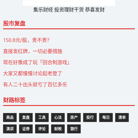
集乐财经 投资理财干货 恭喜发财
股市复盘
150.8元/股，贵不贵？
直接发红牌，一切必要措施
现在好像成了玩「回合制游戏」
大家又都慢慢讨论起老登了
有人二十出头就亏了百亿多乐
财路标签
商品
复盘
工具
心法
房产
投行
每日
清单
演讲
证券
评论
财税
银行