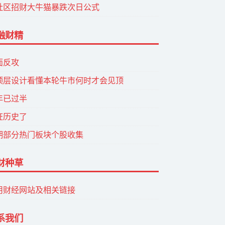
社区招财大牛猫暴跌次日公式
融财精
面反攻
顶层设计看懂本轮牛市何时才会见顶
年已过半
证历史了
期部分热门板块个股收集
财种草
用财经网站及相关链接
系我们