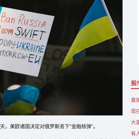
股
直
现
大
天，美欧诸国决定对俄罗斯丢下“金融核弹”。
有