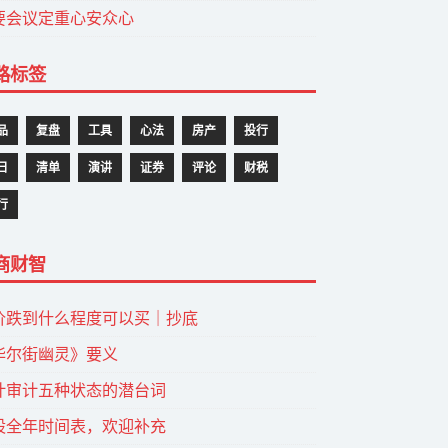
要会议定重心安众心
路标签
品
复盘
工具
心法
房产
投行
日
清单
演讲
证券
评论
财税
行
商财智
价跌到什么程度可以买｜抄底
华尔街幽灵》要义
计审计五种状态的潜台词
股全年时间表，欢迎补充