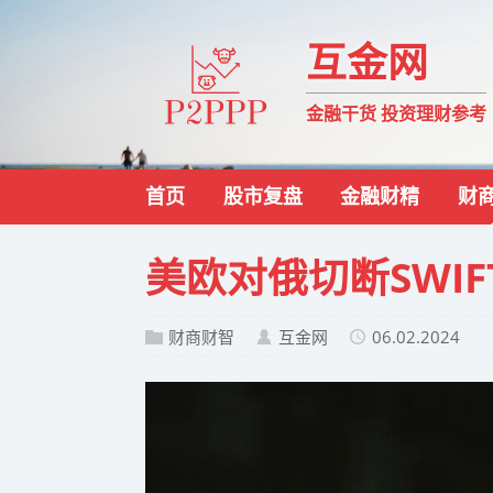
互金网
金融干货 投资理财参考
首页
股市复盘
金融财精
财
美欧对俄切断SWI
财商财智
互金网
06.02.2024