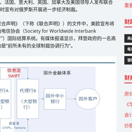
会、法国、意大利、英国、加拿大及美国领导人发布联合
重
同时宣布对俄罗斯开展进一步经济制裁。
财
联合声明》（下称《联合声明》）的文件中，美欧宣布将
ciety for Worldwide Interbank
，简称“SWIFT”）国际结算系统。有媒体报道显示，拜登政府的一名高
商
是“前所未有的全球制裁协调行为”。
每
银
财
房
《
会
炒