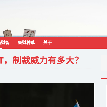
商财智
集财种草
关于
FT，制裁威力有多大？