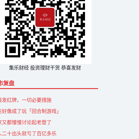
集乐财经 投资理财干货 恭喜发财
市复盘
接发红牌，一切必要措施
在好像成了玩「回合制游戏」
家又都慢慢讨论起老登了
人二十出头就亏了百亿多乐