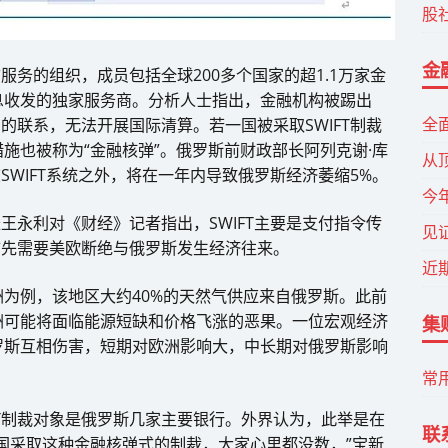
股
金
服务的组织，成员包括全球200多个国家的超1.1万家金
息收发的独家服务商。分析人士指出，金融机构被踢出
全
间的联系，无法开展国际清算。若一国被采取SWIFT制裁
施也被称为“金融核弹”。俄罗斯前财政部长阿列克谢·库
从
在SWIFT系统之外，将在一年内导致俄罗斯经济萎缩5%。
今
长王永利对《财经》记者指出，SWIFT主要是支付指令传
见
，首先需要美欧断绝与俄罗斯发生经济往来。
近
为例，该地区大约40%的天然气供应来自俄罗斯。此前
洲可能将面临能源短缺和价格飞涨的恶果。一位宏观经济
集
罗斯互相伤害，短期对欧洲影响大，中长期对俄罗斯影响
常
FT制裁对象是俄罗斯几家主要银行。外界认为，此举是在
联
国采取这种金融核弹式的制裁，大家心里都没数，”宝新