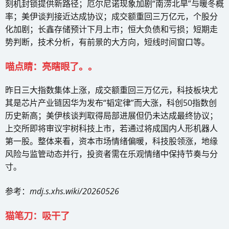
刻机封锁提供新路径；厄尔尼诺现象加剧“南涝北旱”与暖冬概
率；美伊谈判接近达成协议；成交额重回三万亿元，个股分
化加剧；长鑫存储预计下月上市；恒大负债和亏损；短期走
势判断，技术分析，有前景的大方向，短线时间窗口等。
喵点睛：亮瞎眼了。。
昨日三大指数集体上涨，成交额重回三万亿元，科技板块尤
其是芯片产业链因华为发布“韬定律”而大涨，科创50指数创
历史新高；美伊核谈判取得局部进展但仍未达成最终协议；
上交所即将审议宇树科技上市，若通过将成国内人形机器人
第一股。整体来看，资本市场情绪偏暖，科技股领涨，地缘
风险与监管动态并行，投资者需在乐观情绪中保持节奏与分
寸。
参考：
mdj.s.xhs.wiki/20260526
猫笔刀：吸干了