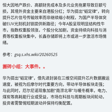
恒大因地产跌价、高额财务成本及多元业务拖累导致巨额亏
损，其境外资金主要来自港股分红；华为提出“韬定律”，转向
提升芯片信号传输效率而非继续缩小制程，为国产半导体突
破EUV光刻机封锁提供新路径；今年A股呈现明显结构性牛
市，指数权重股领涨，个股分化加剧，资金持续向科技与消
费等权重板块集中，长鑫存储即将上市或进一步激活市场情
绪。
参考：
gsq.s.xhs.wiki/20260525
搬砖小组：大事件。。
华为提出“韬定律”，借先进封装在三维空间提升芯片数据搬运
速度，被视为后摩尔时代重要方向，带动半导体板块走强；
与此同时，厄尔尼诺现象加剧“南涝北旱”与暖冬概率，电力、
煤炭等高耗能行业或受益，市场在科技与周期板块间轮动，
投资者需警惕短期波动并保持均衡配置。