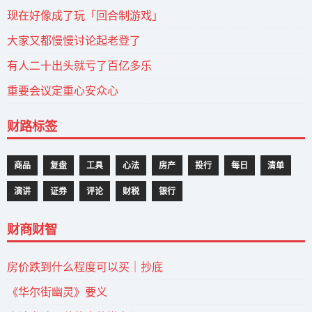
现在好像成了玩「回合制游戏」
大家又都慢慢讨论起老登了
有人二十出头就亏了百亿多乐
重要会议定重心安众心
财路标签
商品
复盘
工具
心法
房产
投行
每日
清单
演讲
证券
评论
财税
银行
财商财智
房价跌到什么程度可以买｜抄底
《华尔街幽灵》要义