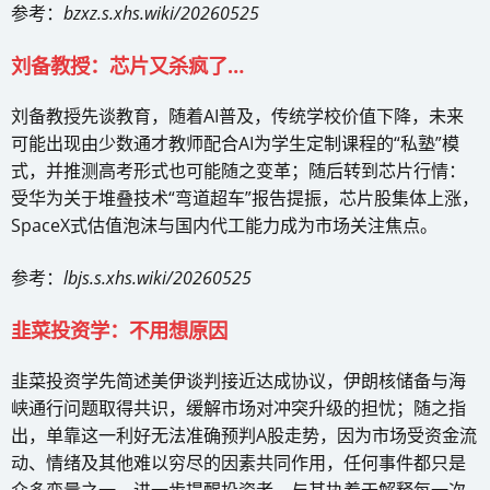
参考：
bzxz.s.xhs.wiki/20260525
刘备教授：芯片又杀疯了…
刘备教授先谈教育，随着AI普及，传统学校价值下降，未来
可能出现由少数通才教师配合AI为学生定制课程的“私塾”模
式，并推测高考形式也可能随之变革；随后转到芯片行情：
受华为关于堆叠技术“弯道超车”报告提振，芯片股集体上涨，
SpaceX式估值泡沫与国内代工能力成为市场关注焦点。
参考：
lbjs.s.xhs.wiki/20260525
韭菜投资学：不用想原因
韭菜投资学先简述美伊谈判接近达成协议，伊朗核储备与海
峡通行问题取得共识，缓解市场对冲突升级的担忧；随之指
出，单靠这一利好无法准确预判A股走势，因为市场受资金流
动、情绪及其他难以穷尽的因素共同作用，任何事件都只是
众多变量之一。进一步提醒投资者，与其执着于解释每一次