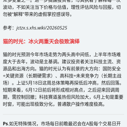
波动，不如关注当下价格与估值，理性评估风险与回报，切
勿被“解释”带来的虚假掌控感误导。
参考：
jctzx.s.xhs.wiki/20260525
猫的时光：冰火两重天会极致演绎
猫的时光预测今年市场走势为两头高中间低，上半年市场难
度大于去年，波动是主基调。建议投资者关注科技主流、资
源品和出海方向。猫的时光认为有前景的大方向：国防安全
+关键资源（长期硬需求）、高科技=未来竞争力（长期主战
场）。上证5月18日这周总体策略再探低后冲高，然后回落。
短期来看，6月12日前后将形成相对高点，之后迎来回调周
期，需控制回撤；科技赛道虽热但风险加大，6月上旬是重要
时窗，可能出现极致分化，普通散户操作难度极高。
Ps
.如无特殊情况，市场每日前瞻最迟会在A股每个交易日开