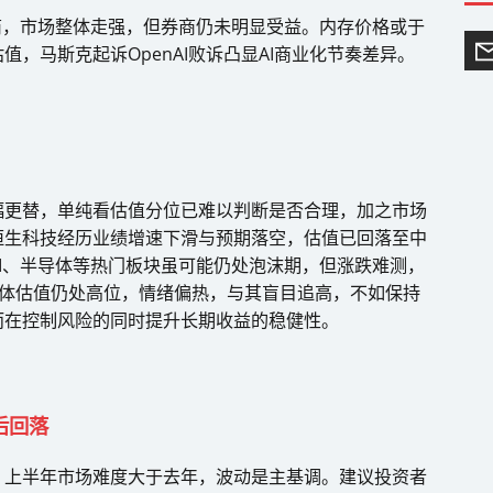
商，市场整体走强，但券商仍未明显受益。内存价格或于
，马斯克起诉OpenAI败诉凸显AI商业化节奏差异。
幅更替，单纯看估值分位已难以判断是否合理，加之市场
恒生科技经历业绩增速下滑与预期落空，估值已回落至中
I、半导体等热门板块虽可能仍处泡沫期，但涨跌难测，
整体估值仍处高位，情绪偏热，与其盲目追高，不如保持
而在控制风险的同时提升长期收益的稳健性。
后回落
，上半年市场难度大于去年，波动是主基调。建议投资者