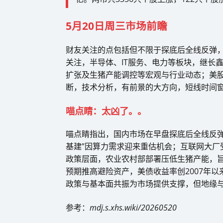
5月20日周三市场前瞻
财友关注的点包括但不限于探底后全线反弹，
关注，半导体、IT服务、电力等板块，继长
扩张及生猪产能调控等宏观与行业动态；美
断，技术分析，有前景的大方向，短线时间
喵点睛：太凶了。。
喵点睛指出，国内市场在早盘探底后全线反弹
基建”因算力需求迎来重估机会；互联网大厂
政策层面，农业农村部部署压低生猪产能，
预期推高避险资产，美债收益率创2007年以
政策与基本面共振为市场提供支撑，但地缘
参考：
mdj.s.xhs.wiki/20260520