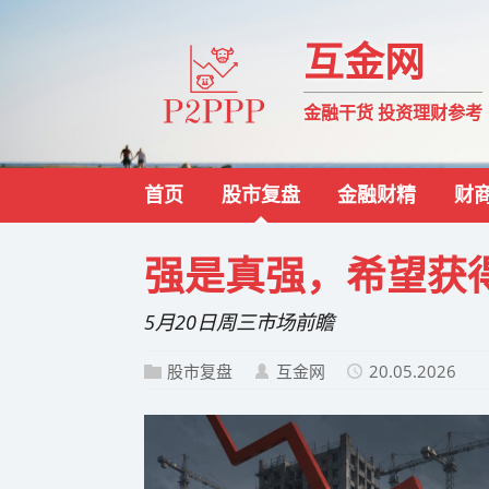
互金网
金融干货 投资理财参考
首页
股市复盘
金融财精
财
强是真强，希望获
5月20日周三市场前瞻
股市复盘
互金网
20.05.2026