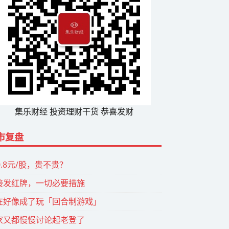
集乐财经 投资理财干货 恭喜发财
市复盘
0.8元/股，贵不贵？
接发红牌，一切必要措施
在好像成了玩「回合制游戏」
家又都慢慢讨论起老登了