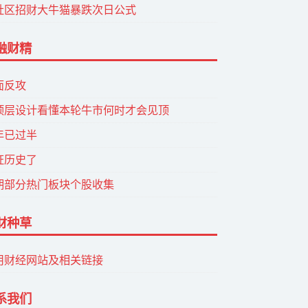
社区招财大牛猫暴跌次日公式
融财精
面反攻
顶层设计看懂本轮牛市何时才会见顶
年已过半
证历史了
期部分热门板块个股收集
财种草
用财经网站及相关链接
系我们