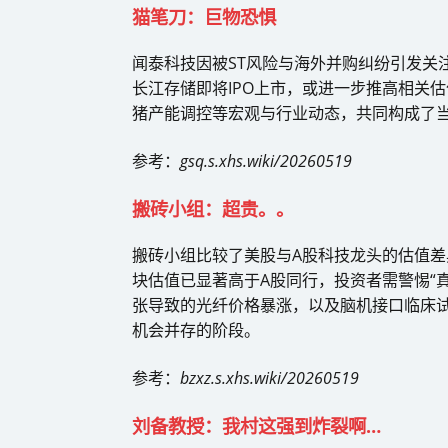
猫笔刀：巨物恐惧
闻泰科技因被ST风险与海外并购纠纷引发关注
长江存储即将IPO上市，或进一步推高相关
猪产能调控等宏观与行业动态，共同构成了
参考：
gsq.s.xhs.wiki/20260519
搬砖小组：超贵。。
搬砖小组比较了美股与A股科技龙头的估值差
块估值已显著高于A股同行，投资者需警惕“真
张导致的光纤价格暴涨，以及脑机接口临床
机会并存的阶段。
参考：
bzxz.s.xhs.wiki/20260519
刘备教授：我村这强到炸裂啊…