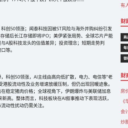
有
财
科创50领涨；闻泰科技因被ST风险与海外并购纠纷引发
鑫存储后长江存储即将IPO；美伊紧张局势、全球芯片产能
商
股与A股科技龙头的估值差异；投资理念；短期走势判
每
窗口等。
银
财
，科创50领涨，AI主线由高向低扩散，电力、电信等“老
受港股流动性及业务增速放缓压制，但仍出现回暖迹象。
房
旨在稳定猪肉价格；全球视角下，伊朗爆炸与美联储加息
来新高。整体而言，科技板块在AI叙事推动下表现活跃，
《
与流动性扰动仍需关注。
会
炒