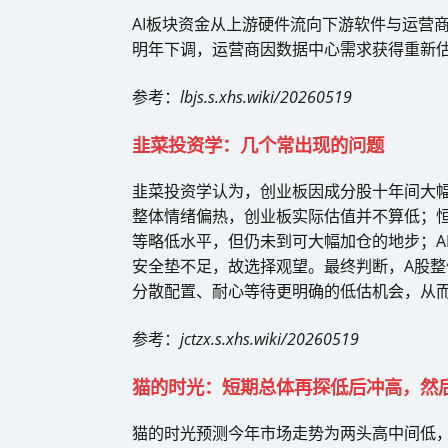
AI板块资金从上游硬件流向下游软件与运营
明年下调，运营商因数据中心需求获得重新估值
参考：
lbjs.s.xhs.wiki/20260519
韭菜投资学：几个常出现的问题
韭菜投资学认为，创业板因成分股十年间大
整体情绪偏热，创业板实际估值并不算低；
等略低水平，但仍未到可大幅加仓的地步；A
安全垫不足，故选择观望。最终判断，A股
分散配置、耐心等待更明确的低估机会，从
参考：
jctzx.s.xhs.wiki/20260519
猫的时光：短期总体再探低后冲高，然
猫的时光预测今年市场走势为两头高中间低