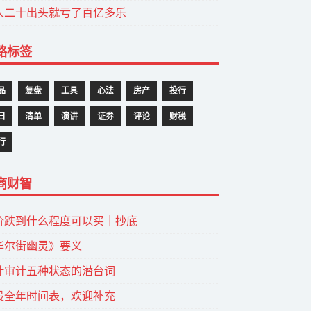
人二十出头就亏了百亿多乐
路标签
品
复盘
工具
心法
房产
投行
日
清单
演讲
证券
评论
财税
行
商财智
价跌到什么程度可以买｜抄底
华尔街幽灵》要义
计审计五种状态的潜台词
股全年时间表，欢迎补充