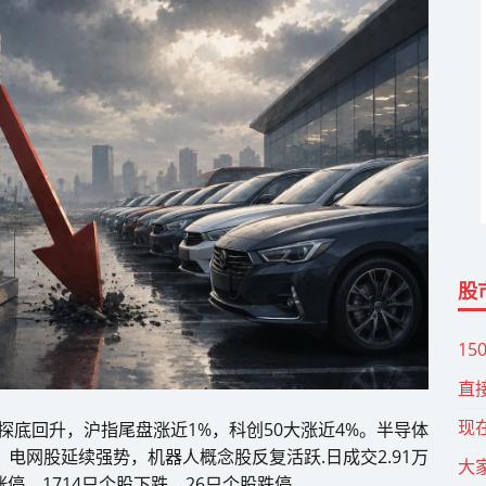
股
15
直
现
天探底回升，沪指尾盘涨近1%，科创50大涨近4%。半导体
电网股延续强势，机器人概念股反复活跃.日成交2.91万
大
涨停，1714只个股下跌，26只个股跌停……