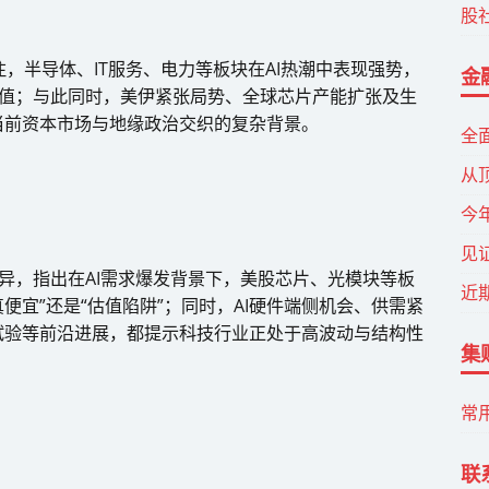
股
，半导体、IT服务、电力等板块在AI热潮中表现强势，
金
估值；与此同时，美伊紧张局势、全球芯片产能扩张及生
当前资本市场与地缘政治交织的复杂背景。
全
从
今
见
异，指出在AI需求爆发背景下，美股芯片、光模块等板
近
便宜”还是“估值陷阱”；同时，AI硬件端侧机会、供需紧
试验等前沿进展，都提示科技行业正处于高波动与结构性
集
常
联