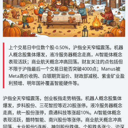
上个交易日中位数个股-0.50%，沪指全天窄幅震荡。机器
人概念股集体爆发，液冷服务器概念走高，AI智能体概念
表现活跃；商业航天概念冲高回落。财友关注的点包括但
不限于沪指最后一个交易日能否突破4000点；Manus被
Meta高价收购、白银期货溢价、财政部减税、紫金矿业盈
利预增、明年国补覆盖智能硬件等。
沪指全天窄幅震荡，创业板指走势稍强。机器人概念股集体
爆发，步科股份、三花智控等近20股涨停。液冷服务器概念
走高，统一股份涨停，鼎通科技等涨超10%。AI智能体概念
表现活跃，酷特智能、南兴股份等涨停。商业航天概念冲高
回落，大业股份5连板，神剑股份跌停。个股跌多涨少，沪深