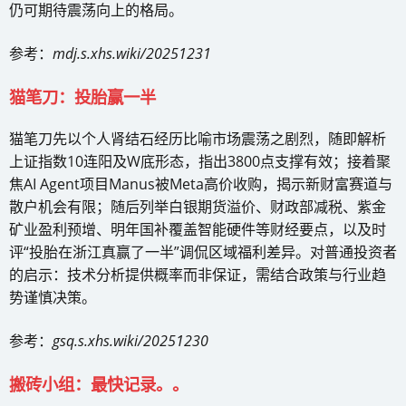
仍可期待震荡向上的格局。
参考：
mdj.s.xhs.wiki/20251231
猫笔刀：投胎赢一半
猫笔刀先以个人肾结石经历比喻市场震荡之剧烈，随即解析
上证指数10连阳及W底形态，指出3800点支撑有效；接着聚
焦AI Agent项目Manus被Meta高价收购，揭示新财富赛道与
散户机会有限；随后列举白银期货溢价、财政部减税、紫金
矿业盈利预增、明年国补覆盖智能硬件等财经要点，以及时
评“投胎在浙江真赢了一半”调侃区域福利差异。对普通投资者
的启示：技术分析提供概率而非保证，需结合政策与行业趋
势谨慎决策。
参考：
gsq.s.xhs.wiki/20251230
搬砖小组：最快记录。。