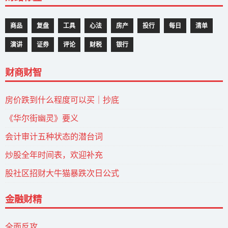
商品
复盘
工具
心法
房产
投行
每日
清单
演讲
证券
评论
财税
银行
财商财智
房价跌到什么程度可以买｜抄底
《华尔街幽灵》要义
会计审计五种状态的潜台词
炒股全年时间表，欢迎补充
股社区招财大牛猫暴跌次日公式
金融财精
全面反攻