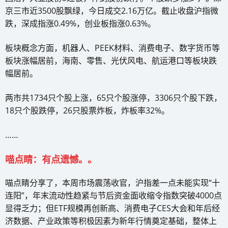
京三市近3500股飘绿，今日成交2.16万亿。截止收盘沪指微
跌，深成指涨0.49%，创业板指涨0.63%。
板块概念方面，机器人、PEEK材料、消费电子、数字货币等
板块涨幅居前，海南、零售、光伏风电、航运港口等板块跌
幅居前。
两市共1734只个股上涨，65只个股涨停，3306只个股下跌，
18只个股跌停，26只股票炸板，炸板率32%。
……
喵点睛：有点遗憾。。
喵点睛分享了，本周市场震荡收官，沪指差一点未能实现“十
连阳”，年末流动性趋紧与节后资金面收缩令指数突破4000点
显得乏力；但ETF规模再创新高、消费电子CES大会和年后经
济数据、产业政策等积极因素为新年行情奠定基础，整体上