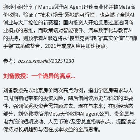
搬砖小组分享了Manus凭借AI Agent迅速商业化并被Meta高
价收购，验证了“技术+场景”落地的可行性，也点燃了全球AI
创业与大厂抢位的新赛程；国内投资人开始反思过度追问商
业模式的思维，而政策端对智能硬件、汽车数字化与教育AI
的扶持，则预示着AI渗透将从“模型竞赛”转向“真实价值”与“脚
手架”式系统整合，2026年或成AI应用加速拐点。
参考：
bzxz.s.xhs.wiki/20251230
刘备教授：一个诡异的高点…
刘备教授先以北京房价两次高点为例，指出学区房需求与人
口周期错配带来的投资风险，随后借阅读历史与科幻的重要
性，强调优秀投资者需兼顾过去、现在与未来；在财经动态
部分，刘备教授简评Meta天价收购AI agent公司、贵金属与
电力股的短期波动、人民币破7及雷总直播等热点，提醒读者
保持对长期趋势与潜在成本收益的全局思考。