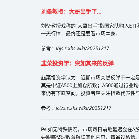
刘备教授：大哥出手了…
刘备教授戏称的“大哥出手”指国家队购入E
一天行情，最终还是要看市场本身。
参考：
lbjs.s.xhs.wiki/20251217
韭菜投资学：突如其来的反弹
韭菜投资学认为，近期市场突然反弹不一定是
其是中证A500上加仓所致；A500通过行
来仍有下跌空间，投资者应关注指数代表性
参考：
jctzx.s.xhs.wiki/20251217
Ps
.如无特殊情况，市场每日前瞻最迟会在A股
要跟踪整理收藏解读其他内容，请通过私信、