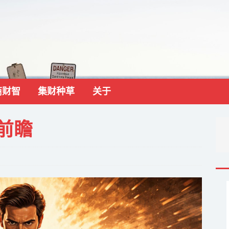
商财智
集财种草
关于
场前瞻