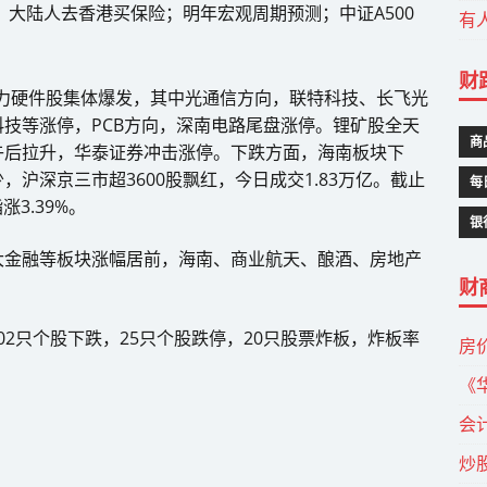
大陆人去香港买保险；明年宏观周期预测；中证A500
有
财
力硬件股集体爆发，其中光通信方向，联特科技、长飞光
技等涨停，PCB方向，深南电路尾盘涨停。锂矿股全天
商
午后拉升，华泰证券冲击涨停。下跌方面，海南板块下
沪深京三市超3600股飘红，今日成交1.83万亿。截止
每
涨3.39%。
银
大金融等板块涨幅居前，海南、商业航天、酿酒、房地产
财
502只个股下跌，25只个股跌停，20只股票炸板，炸板率
房
《
会
炒