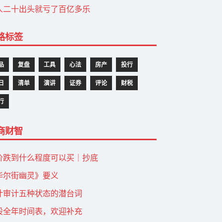
人二十出头就亏了百亿多乐
路标签
品
复盘
工具
心法
房产
投行
日
清单
演讲
证券
评论
财税
行
商财智
价跌到什么程度可以买｜抄底
华尔街幽灵》要义
计审计五种状态的潜台词
股全年时间表，欢迎补充