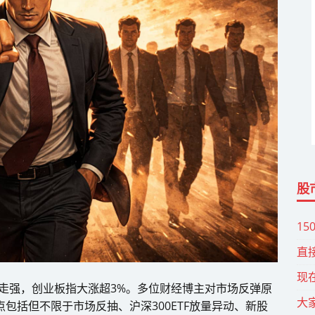
股
15
直
现
震荡走强，创业板指大涨超3%。多位财经博主对市场反弹原
大
包括但不限于市场反抽、沪深300ETF放量异动、新股