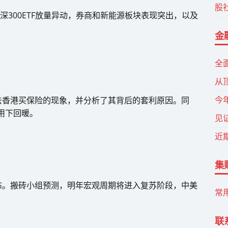
股
深300ETF放量异动，券商和新能源板块表现突出，以及
金
全
从
今
去香港买保险的现象，并分析了其背后的套利原因。同
用下回暖。
见
近
集
态。搬砖小组预测，明年宏观周期将进入复苏阶段，中美
常
联