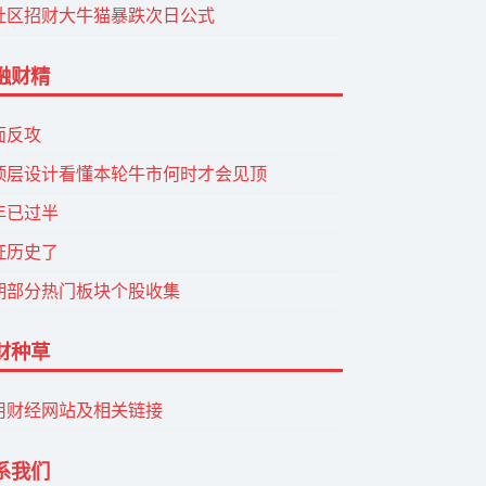
社区招财大牛猫暴跌次日公式
融财精
面反攻
顶层设计看懂本轮牛市何时才会见顶
年已过半
证历史了
期部分热门板块个股收集
财种草
用财经网站及相关链接
系我们