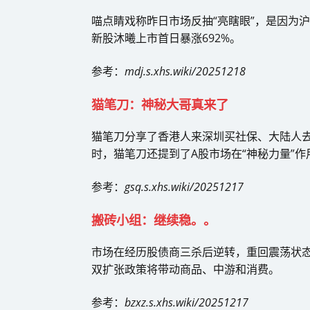
喵点睛戏称昨日市场反抽“亮瞎眼”，是因为沪
新股沐曦上市首日暴涨692%。
参考：
mdj.s.xhs.wiki/20251218
猫笔刀：神秘大哥真来了
猫笔刀分享了香港人来深圳买社保、大陆人
时，猫笔刀还提到了A股市场在“神秘力量”作
参考：
gsq.s.xhs.wiki/20251217
搬砖小组：继续稳。。
市场在经历股债商三杀后逆转，重回震荡状
双扩张政策将带动商品、中游和消费。
参考：
bzxz.s.xhs.wiki/20251217