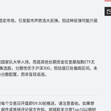
TF稳定市场，引发股市声势浩大反弹。但这种反弹可能只是
国家队大举入场，而是其他长期资金在宽基指数ETF尤
业均衡选股，分散性优于沪深300，但估值已处偏高区间，未
与分散配置，而非盲目追涨。
每个交易日开盘即09:30前推送，请注意查收。如果想
邮件或直接评论留言告知，将择取关注度Top10以飨财