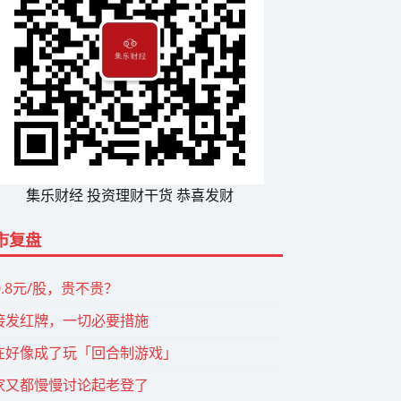
集乐财经 投资理财干货 恭喜发财
市复盘
0.8元/股，贵不贵？
接发红牌，一切必要措施
在好像成了玩「回合制游戏」
家又都慢慢讨论起老登了