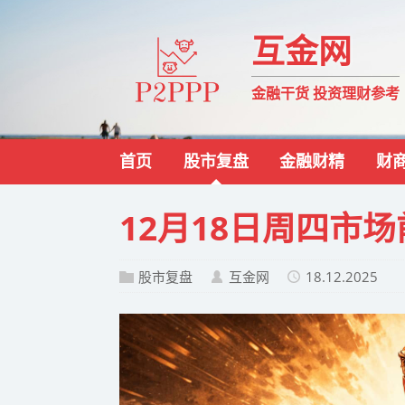
互金网
金融干货 投资理财参考
首页
股市复盘
金融财精
财
12月18日周四市
股市复盘
互金网
18.12.2025