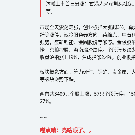
沐曦上市首日暴涨；香港人来深圳买社保、
等。
市场全天震荡走强，创业板指大涨超3%。算
纤等涨停，液冷服务器方向，英维克、中石科
强势，盛新锂能、金圆股份等涨停。金融股
挫，京粮控股、海南瑞泽跌停。个股涨多跌少，
收盘沪指涨1.19%，深成指涨2.4%，创业板指
板块概念方面，算力硬件、锂矿、贵金属、
等板块逆势下跌。
两市共3480只个股上涨，57只个股涨停，1
27%。
……
喵点睛：亮瞎眼了。。