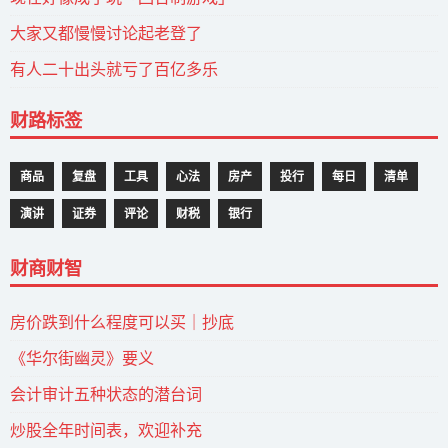
大家又都慢慢讨论起老登了
有人二十出头就亏了百亿多乐
财路标签
商品
复盘
工具
心法
房产
投行
每日
清单
演讲
证券
评论
财税
银行
财商财智
房价跌到什么程度可以买｜抄底
《华尔街幽灵》要义
会计审计五种状态的潜台词
炒股全年时间表，欢迎补充