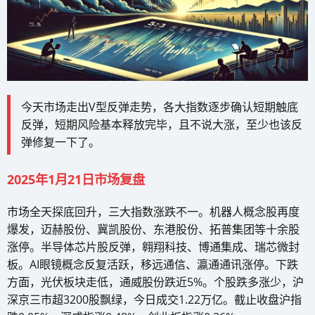
今天市场走出V型反弹走势，各大指数逐步确认短期触底
反弹，短期风险基本释放完毕，且不说大涨，至少也该反
弹修复一下了。
2025年1月21日市场复盘
市场全天探底回升，三大指数涨跌不一。机器人概念股再度
爆发，迈赫股份、冀凯股份、东港股份、拓普集团等十余股
涨停。半导体芯片股反弹，翱翔科技、博通集成、瑞芯微封
板。AI眼镜概念反复活跃，移远通信、瀛通通讯涨停。下跌
方面，光伏板块走低，通威股份跌近5%。个股跌多涨少，沪
深京三市超3200股飘绿，今日成交1.22万亿。截止收盘沪指