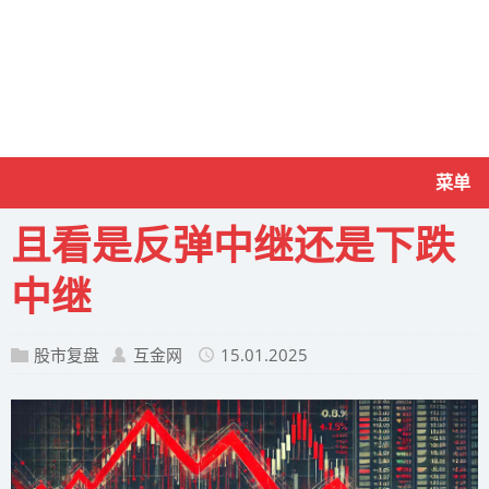
菜单
且看是反弹中继还是下跌
中继
股市复盘
互金网
15.01.2025