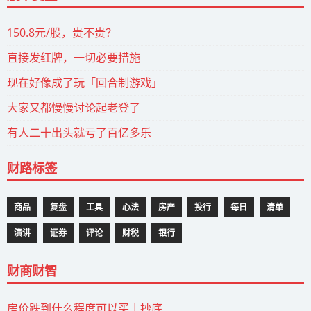
150.8元/股，贵不贵？
直接发红牌，一切必要措施
现在好像成了玩「回合制游戏」
大家又都慢慢讨论起老登了
有人二十出头就亏了百亿多乐
财路标签
商品
复盘
工具
心法
房产
投行
每日
清单
演讲
证券
评论
财税
银行
财商财智
房价跌到什么程度可以买｜抄底