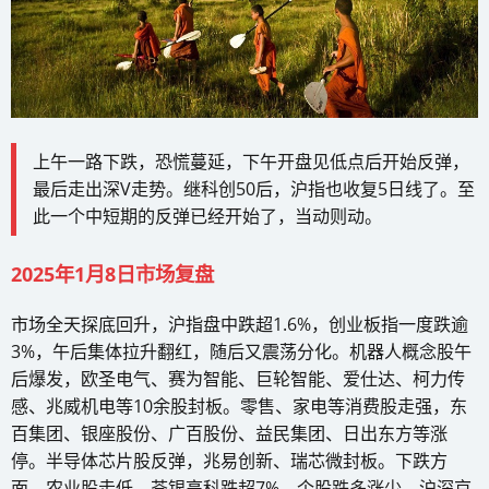
上午一路下跌，恐慌蔓延，下午开盘见低点后开始反弹，
最后走出深V走势。继科创50后，沪指也收复5日线了。至
此一个中短期的反弹已经开始了，当动则动。
2025年1月8日市场复盘
市场全天探底回升，沪指盘中跌超1.6%，创业板指一度跌逾
3%，午后集体拉升翻红，随后又震荡分化。机器人概念股午
后爆发，欧圣电气、赛为智能、巨轮智能、爱仕达、柯力传
感、兆威机电等10余股封板。零售、家电等消费股走强，东
百集团、银座股份、广百股份、益民集团、日出东方等涨
停。半导体芯片股反弹，兆易创新、瑞芯微封板。下跌方
面，农业股走低，荃银高科跌超7%。个股跌多涨少，沪深京