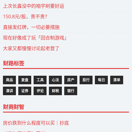
上次长鑫没中的咱宇树要好运
150.8元/股，贵不贵？
直接发红牌，一切必要措施
现在好像成了玩「回合制游戏」
大家又都慢慢讨论起老登了
财路标签
商品
复盘
工具
心法
房产
投行
每日
清单
演讲
证券
评论
财税
银行
财商财智
房价跌到什么程度可以买｜抄底