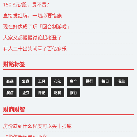
150.8元/股，贵不贵？
直接发红牌，一切必要措施
现在好像成了玩「回合制游戏」
大家又都慢慢讨论起老登了
有人二十出头就亏了百亿多乐
财路标签
商品
复盘
工具
心法
房产
投行
每日
清单
演讲
证券
评论
财税
银行
财商财智
房价跌到什么程度可以买｜抄底