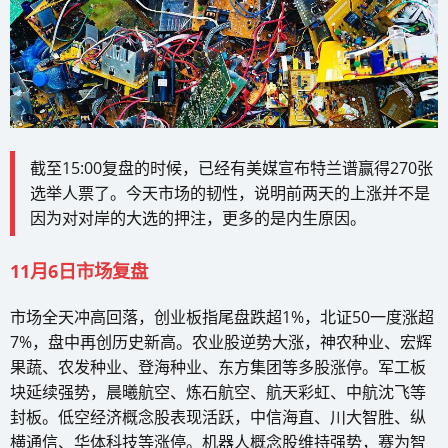
截至15:00复盘的时候，已经有美媒宣布特兰谱赢得270张
选举人票了。今天市场的韧性，说明前两天的上涨并不是
因为对对岸的大选的押注，更多的是内生原因。
11月6日市场复盘
市场全天冲高回落，创业板指尾盘跌超1%，北证50一度涨超
7%，盘中再创历史新高。农业股逆势大涨，神农种业、宏辉
果蔬、农发种业、登海种业、东方集团等多股涨停。军工板
块延续强势，晨曦航空、炼石航空、航天彩虹、中航沈飞等
封板。低空经济概念股表现活跃，中信海直、川大智胜、纵
横通信、华体科技等涨停。机器人概念股维持强势，赛为智