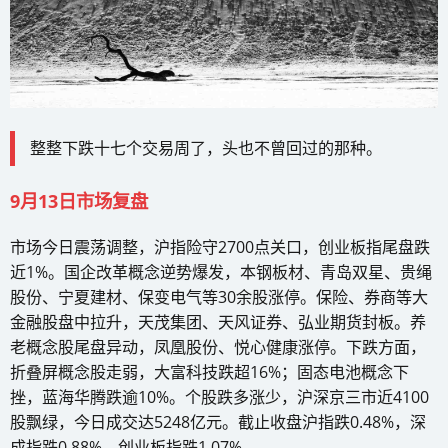
整整下跌十七个交易周了，头也不曾回过的那种。
9月13日市场复盘
市场今日震荡调整，沪指险守2700点关口，创业板指尾盘跌
近1%。国企改革概念逆势爆发，本钢板材、青岛双星、贵绳
股份、宁夏建材、保变电气等30余股涨停。保险、券商等大
金融股盘中拉升，天茂集团、天风证券、弘业期货封板。养
老概念股尾盘异动，凤凰股份、悦心健康涨停。下跌方面，
折叠屏概念股走弱，大富科技跌超16%；固态电池概念下
挫，蓝海华腾跌逾10%。个股跌多涨少，沪深京三市近4100
股飘绿，今日成交达5248亿元。截止收盘沪指跌0.48%，深
成指跌0.88%，创业板指跌1.07%。