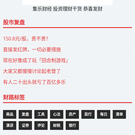
集乐财经 投资理财干货 恭喜发财
股市复盘
150.8元/股，贵不贵？
直接发红牌，一切必要措施
现在好像成了玩「回合制游戏」
大家又都慢慢讨论起老登了
有人二十出头就亏了百亿多乐
财路标签
商品
复盘
工具
心法
房产
投行
每日
清单
演讲
证券
评论
财税
银行