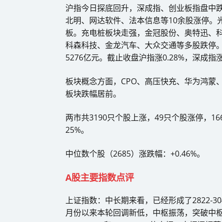
沪指今日探底回升，深成指、创业板指盘中跌
北明、网达软件、法本信息等10余股涨停。
板。充电桩板块走强，金冠股份、奥特迅、
科森科技、金龙汽车、大众交通等多股跌停。
5276亿元。截止收盘沪指涨0.28%，深成指涨
板块概念方面，CPO、高压快充、华为鸿蒙
板块跌幅居前。
两市共3190只个股上涨，49只个股涨停，1
25%。
中位数个股（2685）涨跌幅：+0.46%。
A股主要指数点评
上证指数：中长期来看，已经形成了2822-30
月份以来本轮回调新低，中枢振荡，突破中