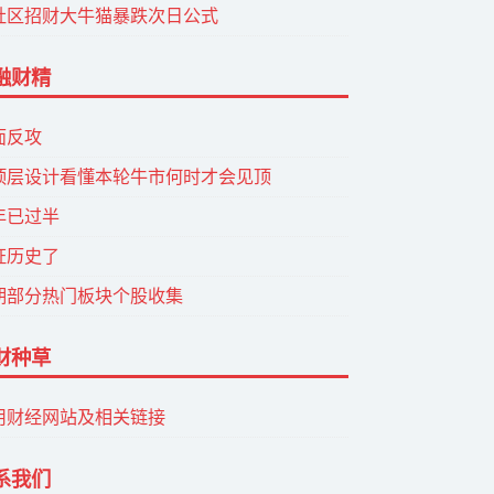
社区招财大牛猫暴跌次日公式
融财精
面反攻
顶层设计看懂本轮牛市何时才会见顶
年已过半
证历史了
期部分热门板块个股收集
财种草
用财经网站及相关链接
系我们