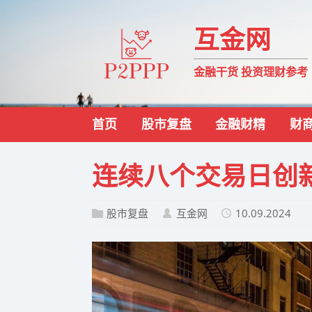
互金网
金融干货 投资理财参考
首页
股市复盘
金融财精
财
连续八个交易日创
股市复盘
互金网
10.09.2024