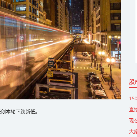
股
15
直
天创本轮下跌新低。
现
大