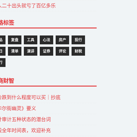
人二十出头就亏了百亿多乐
路标签
品
复盘
工具
心法
房产
投行
日
清单
演讲
证券
评论
财税
行
商财智
价跌到什么程度可以买｜抄底
华尔街幽灵》要义
计审计五种状态的潜台词
股全年时间表，欢迎补充