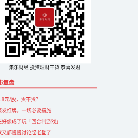
集乐财经 投资理财干货 恭喜发财
市复盘
0.8元/股，贵不贵？
接发红牌，一切必要措施
在好像成了玩「回合制游戏」
家又都慢慢讨论起老登了