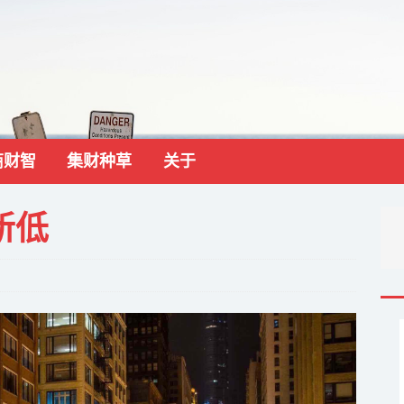
商财智
集财种草
关于
新低