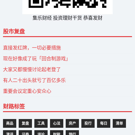
集乐财经 投资理财干货 恭喜发财
股市复盘
直接发红牌，一切必要措施
现在好像成了玩「回合制游戏」
大家又都慢慢讨论起老登了
有人二十出头就亏了百亿多乐
重要会议定重心安众心
财路标签
商品
复盘
工具
心法
房产
投行
每日
清单
演讲
证券
评论
财税
银行