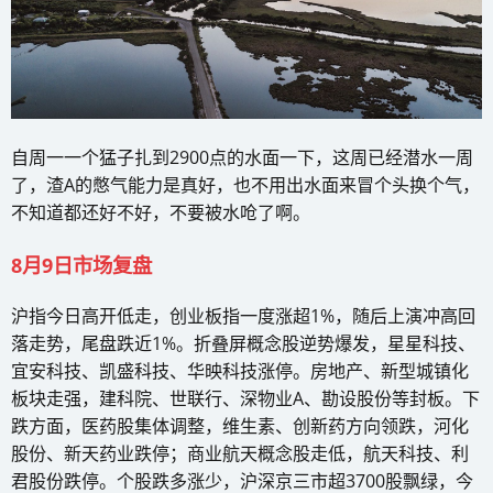
自周一一个猛子扎到2900点的水面一下，这周已经潜水一周
了，渣A的憋气能力是真好，也不用出水面来冒个头换个气，
不知道都还好不好，不要被水呛了啊。
8月9日市场复盘
沪指今日高开低走，创业板指一度涨超1%，随后上演冲高回
落走势，尾盘跌近1%。折叠屏概念股逆势爆发，星星科技、
宜安科技、凯盛科技、华映科技涨停。房地产、新型城镇化
板块走强，建科院、世联行、深物业A、勘设股份等封板。下
跌方面，医药股集体调整，维生素、创新药方向领跌，河化
股份、新天药业跌停；商业航天概念股走低，航天科技、利
君股份跌停。个股跌多涨少，沪深京三市超3700股飘绿，今