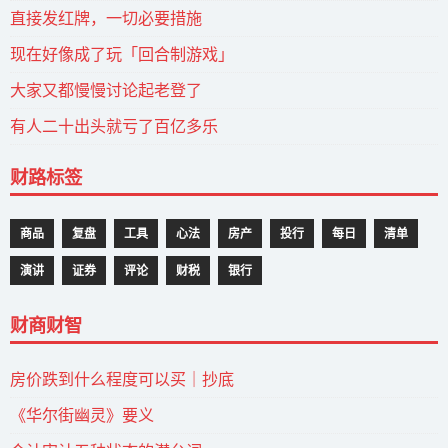
直接发红牌，一切必要措施
现在好像成了玩「回合制游戏」
大家又都慢慢讨论起老登了
有人二十出头就亏了百亿多乐
财路标签
商品
复盘
工具
心法
房产
投行
每日
清单
演讲
证券
评论
财税
银行
财商财智
房价跌到什么程度可以买｜抄底
《华尔街幽灵》要义