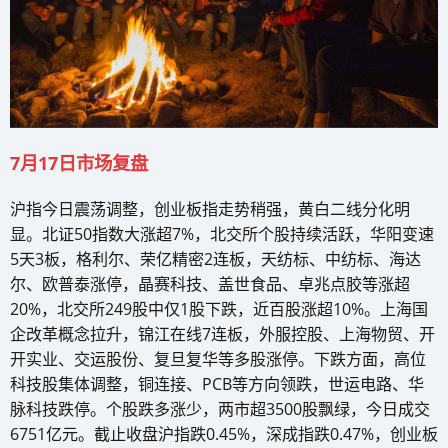
7月17日市场复盘
沪指今日震荡调整，创业板指走势稍强，黄白二线分化明
显。北证50指数大涨超7%，北交所个股持续活跃，华阳变速
5天3板，格利尔、荣亿精密2连板，天纺标、中纺标、海达
尔、欧普泰涨停，晶赛科技、盖世食品、卓兆点胶等涨超
20%，北交所249股中仅1股下跌，近百股涨超10%。上海国
企改革概念拉升，锦江在线7连板，外服控股、上海物贸、开
开实业、交运股份、复旦复华等多股涨停。下跌方面，高位
科技股集体调整，铜连接、PCB等方向领跌，世运电路、华
脉科技跌停。个股跌多涨少，两市超3500股飘绿，今日成交
6751亿元。截止收盘沪指跌0.45%，深成指跌0.47%，创业板