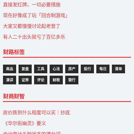
直接发红牌，一切必要措施
现在好像成了玩「回合制游戏」
大家又都慢慢讨论起老登了
有人二十出头就亏了百亿多乐
财路标签
商品
复盘
工具
心法
房产
投行
每日
清单
演讲
证券
评论
财税
银行
财商财智
房价跌到什么程度可以买｜抄底
《华尔街幽灵》要义