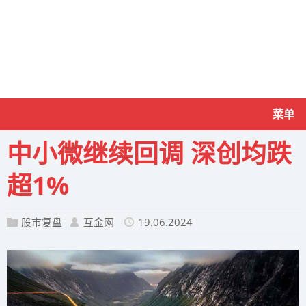
菜单
中小微继续回调 深创均跌
超1%
股市复盘
互金网
19.06.2024